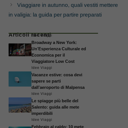
Viaggiare in autunno, quali vestiti mettere
in valigia: la guida per partire preparati
Articoli recenti
Idee Viaggi
Broadway a New York:
Un’Esperienza Culturale ed
Economica per il
Viaggiatore Low Cost
Idee Viaggi
Vacanze estive: cosa devi
sapere se parti
dall’aeroporto di Malpensa
Idee Viaggi
Le spiagge più belle del
Salento: guida alle mete
imperdibili
Idee Viaggi
Febbraio al caldo: 10 mete