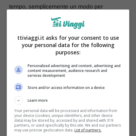
tempo, semplicemente un modo per
spendere soldi inutilmente quando le stesse
sostanze positive le potremmo assumere
ttiviaggi.it asks for your consent to use
tramite una corretta alimentazione e
your personal data for the following
idratazione. Ma ci sono anche altri
purposes:
professionisti che, invece, li reputano un
Personalised advertising and content, advertising and
buon modo per sentirsi meglio e bilanciare le
content measurement, audience research and
services development
nostre mancanze e tutto ciò che magari non
Store and/or access information on a device
riusciamo a fare con il cibo.
Learn more
Your personal data will be processed and information from
your device (cookies, unique identifiers, and other device
data) may be stored by, accessed by and shared with 319
partners, or used specifically by this site. We and our partners
may use precise geolocation data.
List of partners.