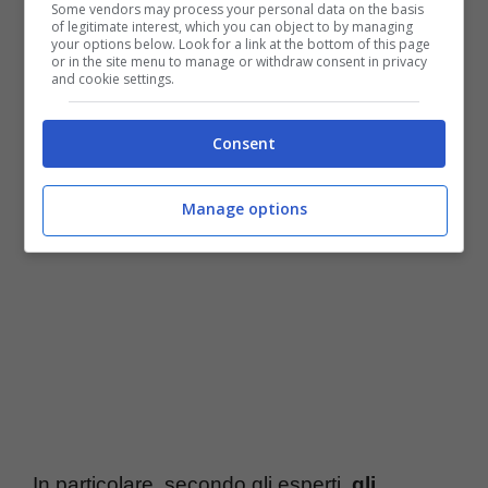
Some vendors may process your personal data on the basis
of legitimate interest, which you can object to by managing
your options below. Look for a link at the bottom of this page
or in the site menu to manage or withdraw consent in privacy
and cookie settings.
Come prendere gli integratori – Ttiviaggi.it
Consent
Manage options
In particolare, secondo gli esperti,
gli