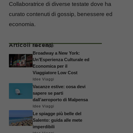
Collaboratrice di diverse testate dove ha
curato contenuti di gossip, benessere ed
economia.
Articoli recenti
Idee Viaggi
Broadway a New York:
Un’Esperienza Culturale ed
Economica per il
Viaggiatore Low Cost
Idee Viaggi
Vacanze estive: cosa devi
sapere se parti
dall’aeroporto di Malpensa
Idee Viaggi
Le spiagge più belle del
Salento: guida alle mete
imperdibili