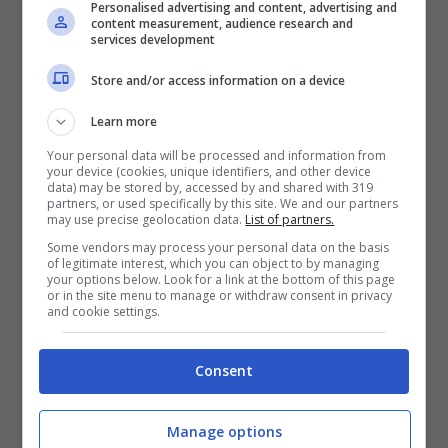
Personalised advertising and content, advertising and
la passione per la comunicazione, ho la
content measurement, audience research and
services development
possibilità di esprimere le mie capacità
Store and/or access information on a device
lavorative per diverse realtà; grazie anche
alla formazione continua e alle esperienze
Learn more
lavorative pregresse e in atto, continuo
Your personal data will be processed and information from
your device (cookies, unique identifiers, and other device
data) may be stored by, accessed by and shared with 319
questo entusiasmante percorso
partners, or used specifically by this site. We and our partners
may use precise geolocation data.
List of partners.
specializzandomi ogni giorno di più in
Some vendors may process your personal data on the basis
copywriting e produzione di articoli di stampo
of legitimate interest, which you can object to by managing
your options below. Look for a link at the bottom of this page
giornalistico.
or in the site menu to manage or withdraw consent in privacy
and cookie settings.
Web Content Editor – Dario Quattromani
:
Consent
Appassionato di scrittura e di lettura, di sport
e politica, da tempo si occupa di redarre e
Manage options