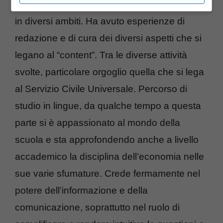
produrre articoli online e di approfondimenti
in diversi ambiti. Ha avuto esperienze di
redazione e di cura dei diversi aspetti che si
legano al “content”. Tra le diverse attività
svolte, particolare orgoglio quella che si lega
al Servizio Civile Universale. Percorso di
studio in lingue, da qualche tempo a questa
parte si è appassionato al mondo della
scuola e sta approfondendo anche a livello
accademico la disciplina dell’economia nelle
sue varie sfumature. Crede fermamente nel
potere dell’informazione e della
comunicazione, soprattutto nel ruolo di