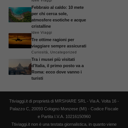
Idee Viaggi
Febbraio al caldo: 10 mete
per chi cerca sole,
atmosfere esotiche e acque
cristalline
Idee Viaggi
Tre ottime ragioni per
viaggiare sempre assicurati
Curiosità
,
Uncategorized
Tra i musei più visitati
d’Italia, il primo posto va a
Roma: ecco dove vanno i
turisti
Ttiviaggi.it di proprietà di MRSHARE SRL - Via A. Volta 16 -
Palazzo C, 20093 Cologno Monzese (MI) - Codice Fiscale
e Partita I.V.A. 10216150960
Ttiviaggi.it non è una testata giornalistica, in quanto viene