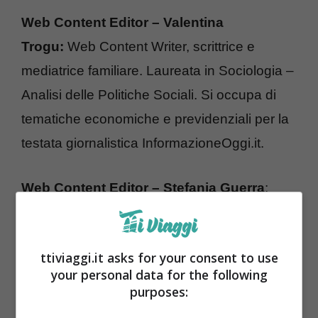
Web Content Editor – Valentina
Trogu:
Web Content Writer, scrittrice e
mediatrice familiare. Laureata in Sociologia –
Analisi delle Politiche Sociali. Si occupa di
tematiche economiche e previdenziali per la
testata giornalistica InformazioneOggi.it.
Web Content Editor – Stefania Guerra
:
Appassionata di lettura e di scrittura creativa,
autrice di un racconto e di un romanzo, con
ttiviaggi.it asks for your consent to use
alle spalle esperienze come caporedattore,
your personal data for the following
lettore beta, intervistatrice, recensore e
purposes:
articolista, una formazione artistica di base,