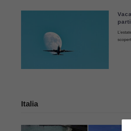
Vaca
part
L’estat
scopert
Italia