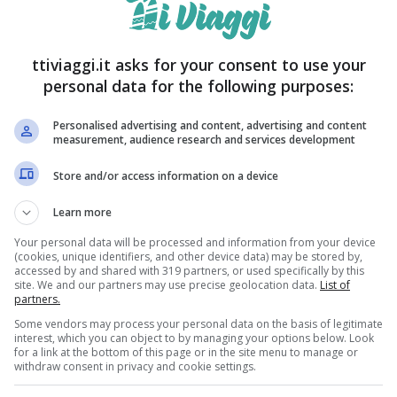
questo det
tutto
ttiviaggi.it asks for your consent to use your
Un cambiamento
personal data for the following purposes:
influenzare pr
Personalised advertising and content, advertising and content
measurement, audience research and services development
Posto da v
Store and/or access information on a device
prima in
famoso: sb
Learn more
Questo è un po
Your personal data will be processed and information from your device
che il turismo 
(cookies, unique identifiers, and other device data) may be stored by,
accessed by and shared with 319 partners, or used specifically by this
site. We and our partners may use precise geolocation data.
List of
partners.
Some vendors may process your personal data on the basis of legitimate
interest, which you can object to by managing your options below. Look
Mangiare in
for a link at the bottom of this page or in the site menu to manage or
withdraw consent in privacy and cookie settings.
Se vuoi provare