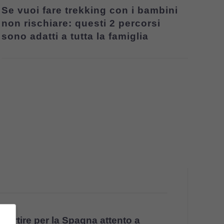
Se vuoi fare trekking con i bambini
non rischiare: questi 2 percorsi
sono adatti a tutta la famiglia
 partire per la Spagna attento a