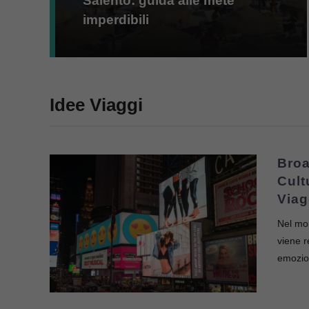
Salento: guida alle mete
imperdibili
Idee Viaggi
Broa
Cult
Viag
Nel mon
viene r
emozio