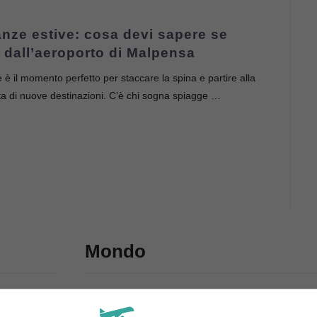
nze estive: cosa devi sapere se
i dall’aeroporto di Malpensa
e è il momento perfetto per staccare la spina e partire alla
a di nuove destinazioni. C’è chi sogna spiagge …
Mondo
Se stai per