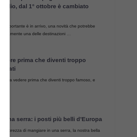
taglio, dal 1° ottobre è cambiato
 importante è in arrivo, una novità che potrebbe
ofondamente una delle destinazioni …
edere prima che diventi troppo
rigati
sto da vedere prima che diventi troppo famoso, e
…
 una serra: i posti più belli d’Europa
 l’ebbrezza di mangiare in una serra, la nostra bella