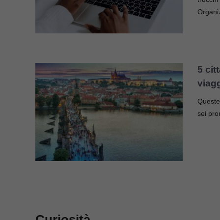
Organi
5 ci
viagg
Queste 
sei pro
Curiosità