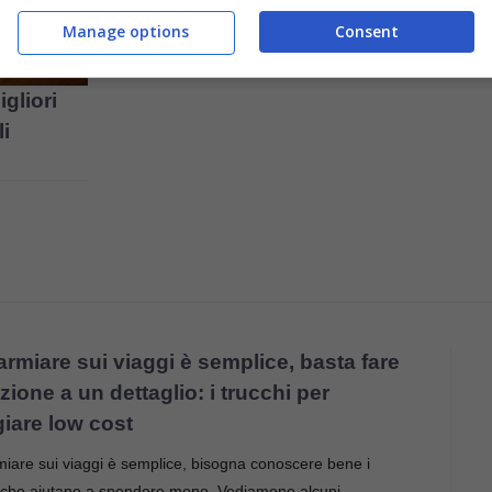
Europa offre t
Manage options
Consent
gliori
li
rmiare sui viaggi è semplice, basta fare
zione a un dettaglio: i trucchi per
giare low cost
iare sui viaggi è semplice, bisogna conoscere bene i
i che aiutano a spendere meno. Vediamone alcuni.