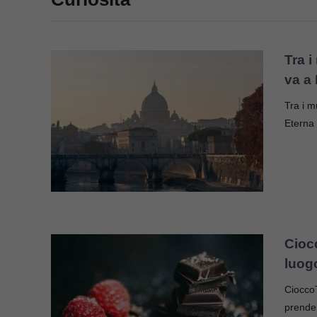
Tra i
va a
Tra i mu
Eterna
Cioc
luog
CioccoT
prende