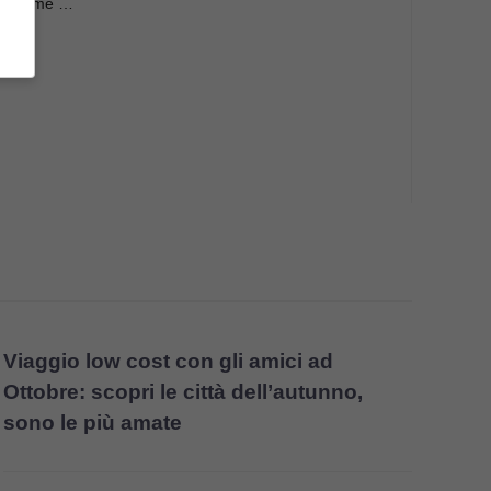
antissime …
Viaggio low cost con gli amici ad
Ottobre: scopri le città dell’autunno,
sono le più amate