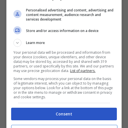
Personalised advertising and content, advertising and
content measurement, audience research and
services development
Store and/or access information on a device
Learn more
Your personal data will be processed and information from
your device (cookies, unique identifiers, and other device
Ad esempio una valigia rossa, gialla o verde
data) may be stored by, accessed by and shared with 319
partners, or used specifically by this site. We and our partners
è molto più facile da riconoscere rispetto a
may use precise geolocation data.
List of partners.
una nera o grigia, che si confonde facilmente
Some vendors may process your personal data on the basis
of legitimate interest, which you can object to by managing
your options below. Look for a link at the bottom of this page
tra le altre. Secondo Ryanair, valigie nere, blu
or in the site menu to manage or withdraw consent in privacy
and cookie settings.
scure e grigie sono utilizzate da gran parte
dei passeggeri,
rendendo più difficile
Consent
individuare la propria tra la folla.