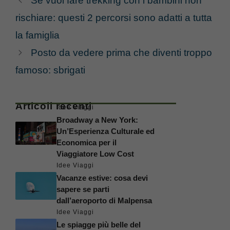
Se vuoi fare trekking con i bambini non
rischiare: questi 2 percorsi sono adatti a tutta
la famiglia
Posto da vedere prima che diventi troppo
famoso: sbrigati
Articoli recenti
Idee Viaggi
Broadway a New York:
Un’Esperienza Culturale ed
Economica per il
Viaggiatore Low Cost
Idee Viaggi
Vacanze estive: cosa devi
sapere se parti
dall’aeroporto di Malpensa
Idee Viaggi
Le spiagge più belle del