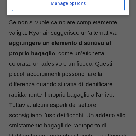
Manage options
Identificare il proprio bagaglio
Se non si vuole cambiare completamente
valigia, Ryanair suggerisce un’alternativa:
aggiungere un elemento distintivo al
proprio bagaglio
, come un’etichetta
colorata, un adesivo o un fiocco. Questi
piccoli accorgimenti possono fare la
differenza quando si tratta di identificare
rapidamente il proprio bagaglio all’arrivo.
Tuttavia, alcuni esperti del settore
sconsigliano l’uso dei fiocchi. Un addetto allo
smistamento bagagli dell’aeroporto di
Dublino ha spiegato che i fiocchi, se attaccati