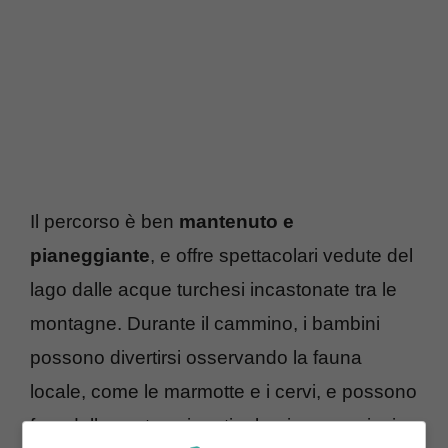
Il percorso è ben
mantenuto e
pianeggiante
, e offre spettacolari vedute del
lago dalle acque turchesi incastonate tra le
montagne. Durante il cammino, i bambini
possono divertirsi osservando la fauna
locale, come le marmotte e i cervi, e possono
fare delle soste sui prati erbosi per un picnic.