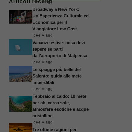
Articoli recenti
Idee Viaggi
Broadway a New York:
Un’Esperienza Culturale ed
Economica per il
Viaggiatore Low Cost
Idee Viaggi
Vacanze estive: cosa devi
sapere se parti
dall’aeroporto di Malpensa
Idee Viaggi
Le spiagge più belle del
Salento: guida alle mete
imperdibili
Idee Viaggi
Febbraio al caldo: 10 mete
per chi cerca sole,
atmosfere esotiche e acque
cristalline
Idee Viaggi
Tre ottime ragioni per