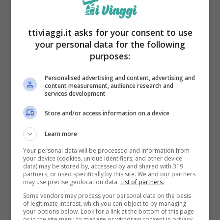
La presenza di numerose aree di sosta e
panchine rende il sentiero particolarmente
ttiviaggi.it asks for your consent to use
adatto per famiglie con bambini piccoli.
your personal data for the following
purposes:
Sentiero dei Ronchi, Parco delle Cinque
Personalised advertising and content, advertising and
Terre
content measurement, audience research and
services development
Il Sentiero dei Ronchi, situato nel Parco delle
Store and/or access information on a device
Cinque Terre, è un’altra opzione eccellente
Learn more
per una giornata di trekking con i bambini.
Your personal data will be processed and information from
Questo sentiero,
che collega i borghi di
your device (cookies, unique identifiers, and other device
data) may be stored by, accessed by and shared with 319
Corniglia e Vernazza
, è lungo circa 2,5
partners, or used specifically by this site. We and our partners
may use precise geolocation data.
List of partners.
chilometri e presenta un percorso
Some vendors may process your personal data on the basis
of legitimate interest, which you can object to by managing
moderatamente facile, con un dislivello
your options below. Look for a link at the bottom of this page
or in the site menu to manage or withdraw consent in privacy