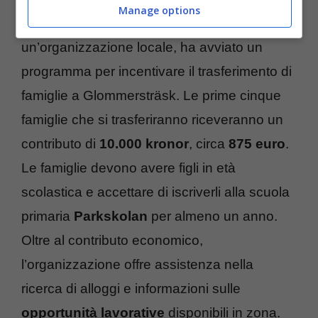
Manage options
Glommersbygdens Framtid
,
un’organizzazione locale, ha avviato un
programma per incentivare il trasferimento di
famiglie a Glommersträsk. Le prime cinque
famiglie che si trasferiranno riceveranno un
contributo di
10.000 kronor
, circa
875 euro
.
Le famiglie devono avere figli in età
scolastica e accettare di iscriverli alla scuola
primaria
Parkskolan
per almeno un anno.
Oltre al contributo economico,
l’organizzazione offre assistenza nella
ricerca di alloggi e informazioni sulle
opportunità lavorative
disponibili in zona.