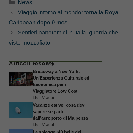
Categorie
News
Viaggio intorno al mondo: torna la Royal
Caribbean dopo 9 mesi
Sentieri panoramici in Italia, guarda che
viste mozzafiato
Articoli recenti
Idee Viaggi
Broadway a New York:
Un’Esperienza Culturale ed
Economica per il
Viaggiatore Low Cost
Idee Viaggi
Vacanze estive: cosa devi
sapere se parti
dall’aeroporto di Malpensa
Idee Viaggi
Le spiagge più belle del