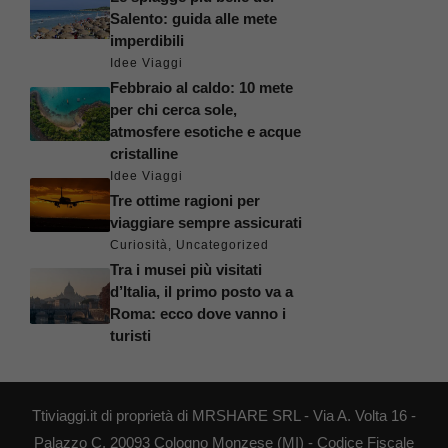
Salento: guida alle mete
imperdibili
Idee Viaggi
Febbraio al caldo: 10 mete
per chi cerca sole,
atmosfere esotiche e acque
cristalline
Idee Viaggi
Tre ottime ragioni per
viaggiare sempre assicurati
Curiosità
,
Uncategorized
Tra i musei più visitati
d’Italia, il primo posto va a
Roma: ecco dove vanno i
turisti
Ttiviaggi.it di proprietà di MRSHARE SRL - Via A. Volta 16 -
Palazzo C, 20093 Cologno Monzese (MI) - Codice Fiscale