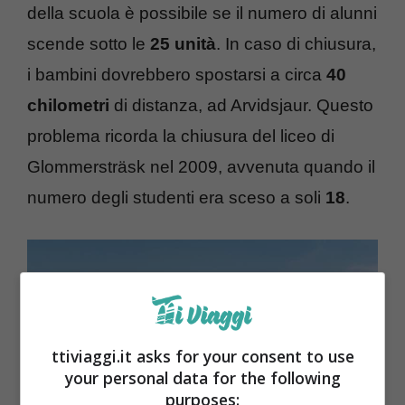
della scuola è possibile se il numero di alunni
scende sotto le
25 unità
. In caso di chiusura,
i bambini dovrebbero spostarsi a circa
40
chilometri
di distanza, ad Arvidsjaur. Questo
problema ricorda la chiusura del liceo di
Glommersträsk nel 2009, avvenuta quando il
numero degli studenti era sceso a soli
18
.
ttiviaggi.it asks for your consent to use
your personal data for the following
purposes: