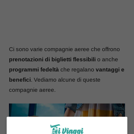
Ci sono varie compagnie aeree che offrono
prenotazioni di biglietti flessibili
o anche
programmi fedeltà
che regalano
vantaggi e
benefici
. Vediamo alcune di queste
compagnie aeree.