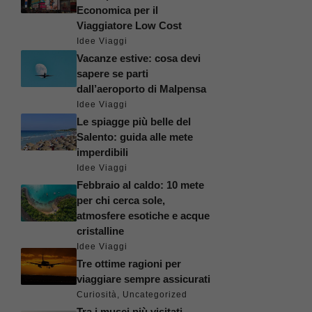
Economica per il
Viaggiatore Low Cost
Idee Viaggi
Vacanze estive: cosa devi
sapere se parti
dall’aeroporto di Malpensa
Idee Viaggi
Le spiagge più belle del
Salento: guida alle mete
imperdibili
Idee Viaggi
Febbraio al caldo: 10 mete
per chi cerca sole,
atmosfere esotiche e acque
cristalline
Idee Viaggi
Tre ottime ragioni per
viaggiare sempre assicurati
Curiosità
,
Uncategorized
Tra i musei più visitati