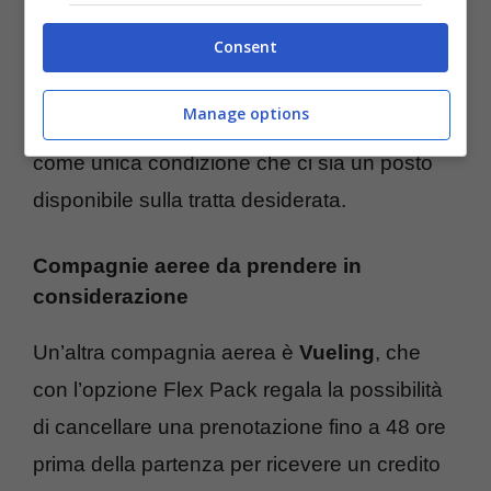
compagnia da prendere in considerazione è
Consent
Ryanair
, che con Flexi Plus ti da la
possibilità di modificare il volo il giorno stesso
Manage options
del viaggio senza nessun addebito, con
come unica condizione che ci sia un posto
disponibile sulla tratta desiderata.
Compagnie aeree da prendere in
considerazione
Un’altra compagnia aerea è
Vueling
, che
con l’opzione Flex Pack regala la possibilità
di cancellare una prenotazione fino a 48 ore
prima della partenza per ricevere un credito