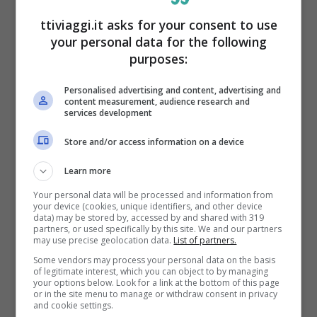
ttiviaggi.it asks for your consent to use
your personal data for the following
purposes:
Personalised advertising and content, advertising and
content measurement, audience research and
services development
I biglietti flessibili ti permettono di modificare i dettagli anche
all’ultimo minuto (ttiviaggi.it)
Store and/or access information on a device
Learn more
La prima è
ITA Airways
, che offre il
Your personal data will be processed and information from
programma fedeltà Volare, il quale regala
your device (cookies, unique identifiers, and other device
data) may be stored by, accessed by and shared with 319
tanti tipi di vantaggi esclusivi o servizi
partners, or used specifically by this site. We and our partners
may use precise geolocation data.
List of partners.
premium, tipo SkyPriority o la possibilità di
Some vendors may process your personal data on the basis
of legitimate interest, which you can object to by managing
mettere insieme punti con partner come
your options below. Look for a link at the bottom of this page
or in the site menu to manage or withdraw consent in privacy
Korean Air o Virgin Atlantic. Un’altra
and cookie settings.