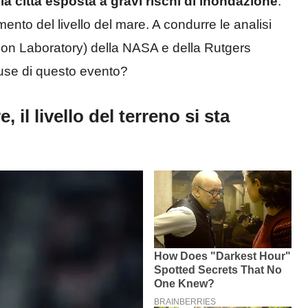
la città esposta a gravi rischi di inondazione
.
nto del livello del mare. A condurre le analisi
lsion Laboratory) della NASA e della Rutgers
ause di questo evento?
il livello del terreno si sta