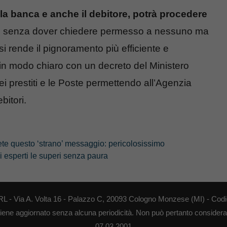
 la banca e anche il debitore, potrà procedere
ari senza dover chiedere permesso a nessuno ma
 rende il pignoramento più efficiente e
 in modo chiaro con un decreto del Ministero
ei prestiti e le Poste permettendo all’Agenzia
ebitori.
ete questo ‘strano’ messaggio: pericolosissimo
i esperti le superi senza paura
RL - Via A. Volta 16 - Palazzo C, 20093 Cologno Monzese (MI) - Codi
o viene aggiornato senza alcuna periodicità. Non può pertanto considerars
07.03.2001