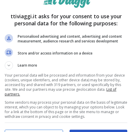
ttiviaggi.it asks for your consent to use your
personal data for the following purposes:
Personalised advertising and content, advertising and content
measurement, audience research and services development
Store and/or access information on a device
due conduttrici quanto prima saranno faccia a
Learn more
vvero quelle che si possono immaginare
: il loro
Your personal data will be processed and information from your device
(cookies, unique identifiers, and other device data) may be stored by,
elevisivo ma ad un evento in cui entrambe le due
accessed by and shared with 319 partners, or used specifically by this
site. We and our partners may use precise geolocation data.
List of
partners.
Some vendors may process your personal data on the basis of legitimate
interest, which you can object to by managing your options below. Look
for a link at the bottom of this page or in the site menu to manage or
withdraw consent in privacy and cookie settings.