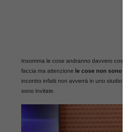
Insomma le cose andranno davvero cosi, le 
faccia ma attenzione
le cose non sono da
incontro infatti non avverrà in uno studio t
sono invitate.