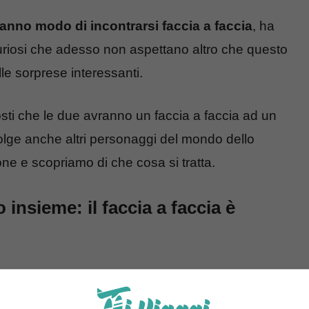
anno modo di incontrarsi faccia a faccia
, ha
 curiosi che adesso non aspettano altro che questo
le sorprese interessanti.
ti che le due avranno un faccia a faccia ad un
lge anche altri personaggi del mondo dello
one e scopriamo di che cosa si tratta.
insieme: il faccia a faccia è