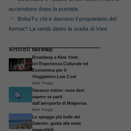
accendono dopo la puntata
BoboTv, chi è davvero il proprietario del
format? La verità dietro la scelta di Vieri
Articoli recenti
Idee Viaggi
Broadway a New York:
Un’Esperienza Culturale ed
Economica per il
Viaggiatore Low Cost
Idee Viaggi
Vacanze estive: cosa devi
sapere se parti
dall’aeroporto di Malpensa
Idee Viaggi
Le spiagge più belle del
Salento: guida alle mete
imperdibili