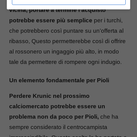
vicina, portare a termine l’acquisto
potrebbe essere più semplice
per i turchi,
che potrebbero così puntare su un’offerta al
ribasso, Questo permetterebbe così di offrire
al rossonero un ingaggio più alto, in modo
tale da permettere di rompere ogni indugio.
Un elemento fondamentale per Pioli
Perdere Krunic nel prossimo
calciomercato potrebbe essere un
problema non da poco per Pioli,
che ha
sempre considerato il centrocampista