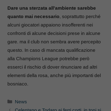
Dare una sterzata all’ambiente sarebbe
quanto mai necessario
, soprattutto perché
alcuni giocatori appaiono insofferenti nei
confronti di alcune decisioni prese in alcune
gare. ma il club non sembra avere percepito
questo. In caso di mancata qualificazione
alla Champions League potrebbe però
esserci il rischio di dover rinunciare ad altri
elementi della rosa, anche più importanti del
bosniaco.
Categorie
News
Celentano e Todaro ai ferri corti, in toni si