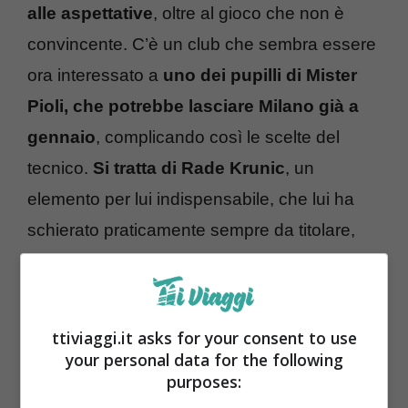
alle aspettative
, oltre al gioco che non è
convincente. C’è un club che sembra essere
ora interessato a
uno dei pupilli di Mister
Pioli, che potrebbe lasciare Milano già a
gennaio
, complicando così le scelte del
tecnico.
Si tratta di Rade Krunic
, un
elemento per lui indispensabile, che lui ha
schierato praticamente sempre da titolare,
soprattutto ora che Ismael Bennacer è
assente per infortunio e non rientrerà prima
di febbraio 2024.
ttiviaggi.it asks for your consent to use
your personal data for the following
purposes: