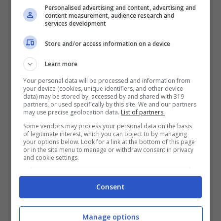
Personalised advertising and content, advertising and
content measurement, audience research and
services development
Store and/or access information on a device
Learn more
Your personal data will be processed and information from
your device (cookies, unique identifiers, and other device
data) may be stored by, accessed by and shared with 319
partners, or used specifically by this site. We and our partners
may use precise geolocation data.
List of partners.
Rade Krunic può lasciare il Milan a gennaio (ANSA –
Ttiviaggi.it)
Some vendors may process your personal data on the basis
of legitimate interest, which you can object to by managing
your options below. Look for a link at the bottom of this page
or in the site menu to manage or withdraw consent in privacy
Il centrocampista piace al Fenerbahce,
and cookie settings.
che si era interessato al giocatore già
pochi mesi fa,
anche se in quel caso l’affare
Consent
non era andato in porto. Ora che
la
Manage options
scadenza del contratto del bosniaco è più