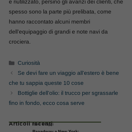
e riutilizzato, persino gli avanzi dei clienti, che
spesso sono la parte più prelibata, come
hanno raccontato alcuni membri
dell’equipaggio di grandi e note navi da
crociera.
Categorie
Curiosità
Se devi fare un viaggio all’estero è bene
che tu sappia queste 10 cose
Bottiglie dell’olio: il trucco per sgrassarle
fino in fondo, ecco cosa serve
Articoli recenti
Idee Viaggi
Broadway a New York: