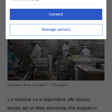
rimane
, tutto ciò che avanza una volta
terminato il viaggio della nave.
Consent
Manage options
Crociera: dove va il cibo? – Ttiviaggi.it
La risposta va a rispondere allo stesso
tempo ad un’altra domanda che magari vi