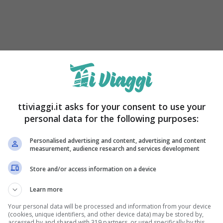
ttiviaggi.it asks for your consent to use your
personal data for the following purposes:
Personalised advertising and content, advertising and content
measurement, audience research and services development
are nella sua terra una volta raggiunto il
antenuta, vanta la nascita dell’
Azienda Vinicola
Store and/or access information on a device
i Curti Petrizzi. Il vino più noto è il
Platone IGP
Learn more
l Primitivo (50%), prodotte da vigneti di 75
Your personal data will be processed and information from your device
(cookies, unique identifiers, and other device data) may be stored by,
accessed by and shared with 319 partners, or used specifically by this