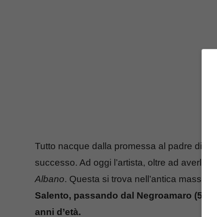
Tutto nacque dalla promessa al padre di torn
successo. Ad oggi l’artista, oltre ad averla m
Albano
. Questa si trova nell’antica masseria d
Salento, passando dal Negroamaro (50%) a
anni d’età.