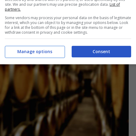
site. We and our partners may use precise geolocation data.
List of
partners.
Some vendors may process your personal data on the basis of legitimate
interest, which you can object to by managing your options below. Look
for a link at the bottom of this page or in the site menu to manage or
withdraw consent in privacy and cookie settings.
Manage options
Consent