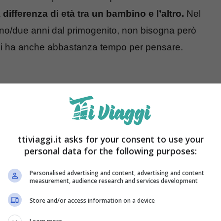
a
differenza di età tra un bambino e l’altro.
Nel
uno/due anni dal primogenito, non bisogna però
o si ha anche abbastanza tempo per pensare.
ttiviaggi.it asks for your consent to use your
personal data for the following purposes:
Personalised advertising and content, advertising and content
measurement, audience research and services development
Store and/or access information on a device
 un’ottima soluzione sia in termini economici