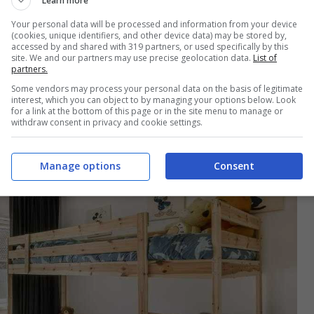
Learn more
omunque valutate le
esigenze dei due fratellini o
Your personal data will be processed and information from your device
 problema non si pone, basterà avere una stanza
(cookies, unique identifiers, and other device data) may be stored by,
accessed by and shared with 319 partners, or used specifically by this
mbini senza problemi.
site. We and our partners may use precise geolocation data.
List of
partners.
Some vendors may process your personal data on the basis of legitimate
interest, which you can object to by managing your options below. Look
for a link at the bottom of this page or in the site menu to manage or
withdraw consent in privacy and cookie settings.
Manage options
Consent