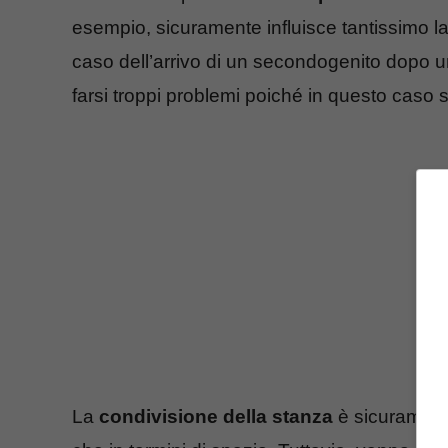
esempio, sicuramente influisce tantissimo l
caso dell’arrivo di un secondogenito dopo 
farsi troppi problemi poiché in questo cas
La
condivisione della stanza
è sicuramente