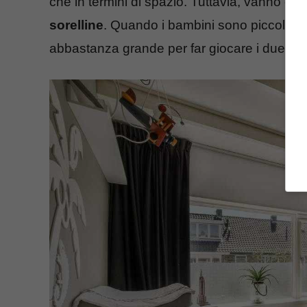
che in termini di spazio. Tuttavia, vanno c
sorelline
. Quando i bambini sono piccoli il
abbastanza grande per far giocare i due ba