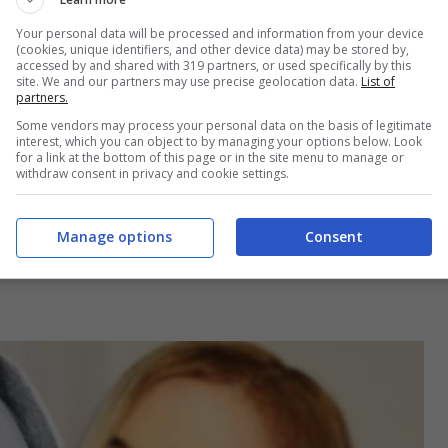
presse a Federica Panicucci nel mentre spiegava
Your personal data will be processed and information from your device
(cookies, unique identifiers, and other device data) may be stored by,
e potuta rivelarsi decisiva.
La showgirl
accessed by and shared with 319 partners, or used specifically by this
site. We and our partners may use precise geolocation data.
List of
 macchina con Giancarlo Giannini e per tentare di
partners.
automobilistico. Oltre al terribile episodio, la
Some vendors may process your personal data on the basis of legitimate
interest, which you can object to by managing your options below. Look
nte l’attenzione del gossip, motivo per cui la
for a link at the bottom of this page or in the site menu to manage or
withdraw consent in privacy and cookie settings.
 riguardo. Alla guida dell’auto pare ci fosse
 i paparazzi ha corso a tutta velocità. Ad un certo
Manage options
Consent
nte:
“Non so se posso dirlo però credo di poterlo