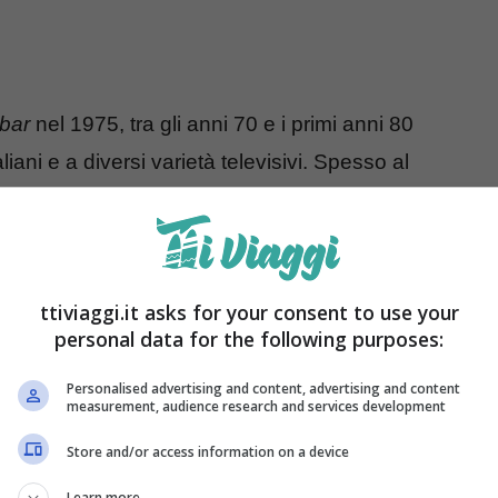
lbar
nel 1975, tra gli anni 70 e i primi anni 80
iani e a diversi varietà televisivi. Spesso al
balta nel 2005 partecipando alla terza edizione
nfante. L’abbiamo vista nel 2019 a
La fattoria,
a
ione del
Grande Fratello VIP
nel 2018. Lori Del
ttiviaggi.it asks for your consent to use your
ggestivi,
uno tra tanti quello che narra di un
personal data for the following purposes:
iò di perdere la vita a causa dei paparazzi.
Personalised advertising and content, advertising and content
measurement, audience research and services development
 che poteva costarle la vita
Store and/or access information on a device
el Santo ai microfoni di Mattino 5 in un’intervista
Learn more