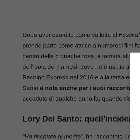
Dopo aver esordito come valletta al
Festiva
prende parte come attrice a numerosi film ital
centro delle cronache rosa, è tornata alla ri
dell’Isola dei Famosi, dove ne è uscita trio
Pechino Express nel 2016 e alla terza ediz
Santo
è nota anche per i suoi racconti su
accaduto di qualche anno fa, quando
risch
Lory Del Santo: quell’incidente
“Ho rischiato di morire”
, ha raccontato Lory D