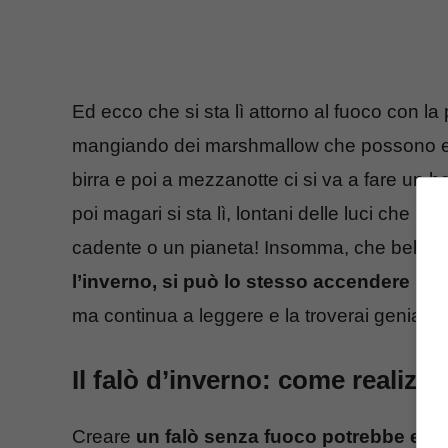
Ed ecco che si sta lì attorno al fuoco con l
mangiando dei marshmallow che possono ess
birra e poi a mezzanotte ci si va a fare un b
poi magari si sta lì, lontani delle luci che in
cadente o un pianeta! Insomma, che bella l
l’inverno, si può lo stesso accendere un 
ma continua a leggere e la troverai geniale!
Il falò d’inverno: come realizza
Creare
un falò senza fuoco potrebbe esse