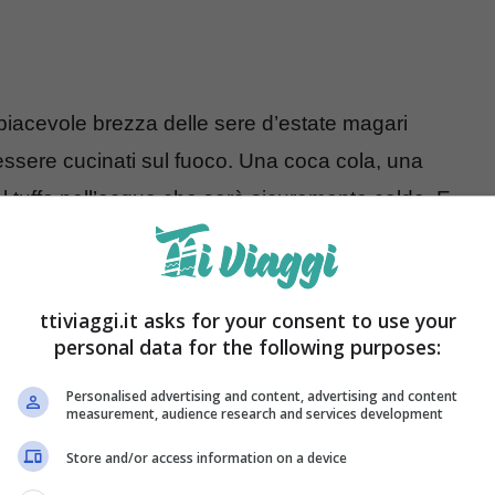
a piacevole brezza delle sere d’estate magari
ere cucinati sul fuoco. Una coca cola, una
el tuffo nell’acqua che sarà sicuramente calda. E
quinano il cielo e si può osservare una stella
’estate! Ma quando non è più estate ed
arriva
falò
? Magari in casa? L’idea sembrerà assurda,
ttiviaggi.it asks for your consent to use your
personal data for the following purposes:
Personalised advertising and content, advertising and content
rlo
measurement, audience research and services development
Store and/or access information on a device
re una sfida interessante.
Tuttavia, è