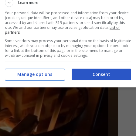
Learn more
on produrrà calore o luce come un vero falò, darà
Your personal data will be processed and information from your device
nto ci si potrà comunque riunire attorno, suonare
(cookies, unique identifiers, and other device data) may be stored by,
accessed by and shared with 319 partners, or used specifically by this
sa di buono. Anche se magari non ci si farà il
site. We and our partners may use precise geolocation data.
List of
partners.
occorre per realizzarlo?
Some vendors may process your personal data on the basis of legitimate
interest, which you can object to by managing your options below. Look
for a link at the bottom of this page or in the site menu to manage or
withdraw consent in privacy and cookie settings.
Manage options
Consent