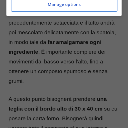
un colore chiaro, bisognerà versare
Manage options
all’interno del composto anche la farina
precedentemente setacciata e il tutto andrà
poi mescolato delicatamente con la spatola,
in modo tale da
far amalgamare ogni
ingrediente
. È importante compiere dei
movimenti dal basso verso l’alto, fino a
ottenere un composto spumoso e senza
grumi.
A questo punto bisognerà prendere
una
teglia con il bordo alto di 30 x 40 cm
su cui
posare la carta forno. Bisognerà quindi