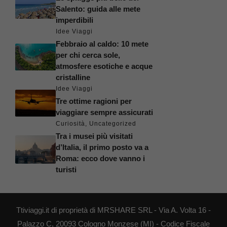
Salento: guida alle mete
imperdibili
Idee Viaggi
Febbraio al caldo: 10 mete
per chi cerca sole,
atmosfere esotiche e acque
cristalline
Idee Viaggi
Tre ottime ragioni per
viaggiare sempre assicurati
Curiosità
,
Uncategorized
Tra i musei più visitati
d’Italia, il primo posto va a
Roma: ecco dove vanno i
turisti
Ttiviaggi.it di proprietà di MRSHARE SRL - Via A. Volta 16 -
Palazzo C, 20093 Cologno Monzese (MI) - Codice Fiscale