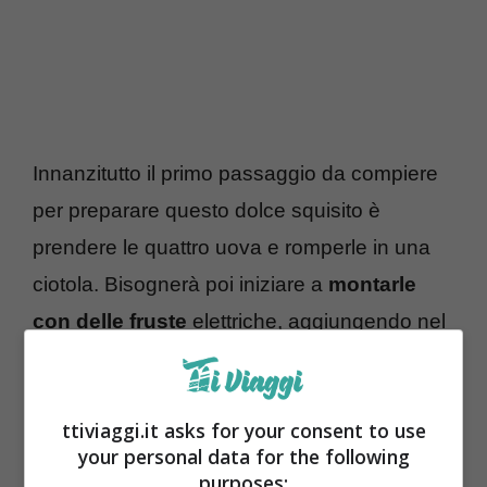
Innanzitutto il primo passaggio da compiere
per preparare questo dolce squisito è
prendere le quattro uova e romperle in una
ciotola. Bisognerà poi iniziare a
montarle
con delle fruste
elettriche, aggiungendo nel
mentre
l’estratto di vaniglia
. Si dovrà
continuare fino a quando non saranno
ttiviaggi.it asks for your consent to use
spumose e a quel punto andrà
aggiunto lo
your personal data for the following
zucchero semolato
in piccole quantità, in
purposes: