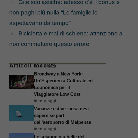
Gite scolastiche: adesso c’è il bonus e
non paghi più nulla “Le famiglie lo
aspettavano da tempo”
Bicicletta e mal di schiena: attenzione a
non commettere questo errore
Articoli recenti
Idee Viaggi
Broadway a New York:
Un’Esperienza Culturale ed
Economica per il
Viaggiatore Low Cost
Idee Viaggi
Vacanze estive: cosa devi
sapere se parti
dall’aeroporto di Malpensa
Idee Viaggi
Le spiagge più belle del