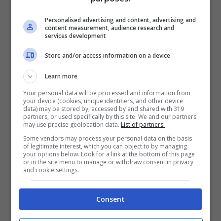
modo tale da non fare smontare le uova.
Personalised advertising and content, advertising and
content measurement, audience research and
services development
Store and/or access information on a device
Learn more
Your personal data will be processed and information from
your device (cookies, unique identifiers, and other device
data) may be stored by, accessed by and shared with 319
partners, or used specifically by this site. We and our partners
may use precise geolocation data.
List of partners.
Some vendors may process your personal data on the basis
of legitimate interest, which you can object to by managing
your options below. Look for a link at the bottom of this page
or in the site menu to manage or withdraw consent in privacy
Per farcire il rotolo si può utilizzare anche una crema di
and cookie settings.
nocciole – ttiviaggi.it
Consent
Appena le uova saranno montate e avranno