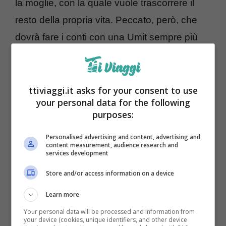
la moglie, con la quale vuole trascorrere il
resto della propria vita. Peccato, però, che
dovrà fare i conti con una Umit sempre più
furiosa, in preda alla gelosia accecante. Una
gelosia che aumenterà quando
la
dottoressa farà una clamorosa scoperta
ttiviaggi.it asks for your consent to use
your personal data for the following
circa la sua rivale in amore.
purposes:
Personalised advertising and content, advertising and
content measurement, audience research and
services development
Store and/or access information on a device
Learn more
Your personal data will be processed and information from
your device (cookies, unique identifiers, and other device