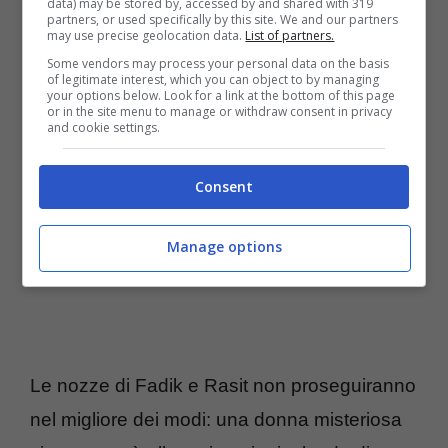
data) may be stored by, accessed by and shared with 319
partners, or used specifically by this site. We and our partners
may use precise geolocation data.
List of partners.
Terra Amara, Demir sempre più conteso tra Umit e Zuleyha –
Some vendors may process your personal data on the basis
credits Mediaset Infinity (Ttiviaggi.it)
of legitimate interest, which you can object to by managing
your options below. Look for a link at the bottom of this page
or in the site menu to manage or withdraw consent in privacy
and cookie settings.
Consent
Manage options
Le nozze di Fadik e Rasit non proseguiranno
nel migliore dei modi: una donna misteriosa