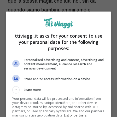
quella stessa magia che tutti noi, sin da
quando siamo bambini, ammiriamo e
desideriamo quando guadiamo i nostri
cartoni Disney preferiti. Pare, infatti, che
ttiviaggi.it asks for your consent to use
esista
una specifica meta in Europa
che
your personal data for the following
potrebbe darvi la sensazione proprio di
purposes:
immergervi in uno dei vostri cartoni preferiti e
Personalised advertising and content, advertising and
sentirvi, almeno per un giorno, anche voi una
content measurement, audience research and
services development
principessa pronta a vivere la sua favola
Store and/or access information on a device
perfetta. Ma di cosa stiamo parlando?
Learn more
Your personal data will be processed and information from
your device (cookies, unique identifiers, and other device
data) may be stored by, accessed by and shared with 319
partners, or used specifically by this site. We and our partners
may use precise geolocation data.
List of partners.