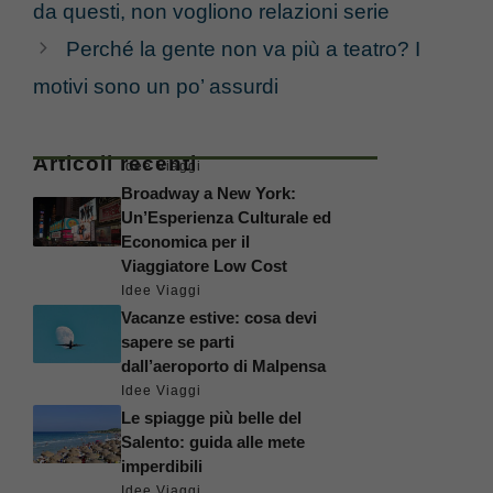
da questi, non vogliono relazioni serie
Perché la gente non va più a teatro? I
motivi sono un po’ assurdi
Articoli recenti
Idee Viaggi
Broadway a New York:
Un’Esperienza Culturale ed
Economica per il
Viaggiatore Low Cost
Idee Viaggi
Vacanze estive: cosa devi
sapere se parti
dall’aeroporto di Malpensa
Idee Viaggi
Le spiagge più belle del
Salento: guida alle mete
imperdibili
Idee Viaggi