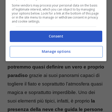
Some vendors may process your personal data on the basis
of legitimate interest, which you can object to by managing
your options below. Look for a link at the bottom of this page
or in the site menu to manage or withdraw consent in privacy
and cookie settings.
Consent
Viaggi, dove andare a Natale – ttiviaggi.it
Manage options
Si tratta di
Fussen, ovvero una località che
potremmo quasi definire un vero e proprio
paradiso
grazie ai suoi panorami capaci di
togliere il fiato e soprattutto l’atmosfera quasi
magica e soprattutto imperdibile. Uno dei
suoi elementi più tipici, infatti, è proprio
la
presenza della neve che guida le persone