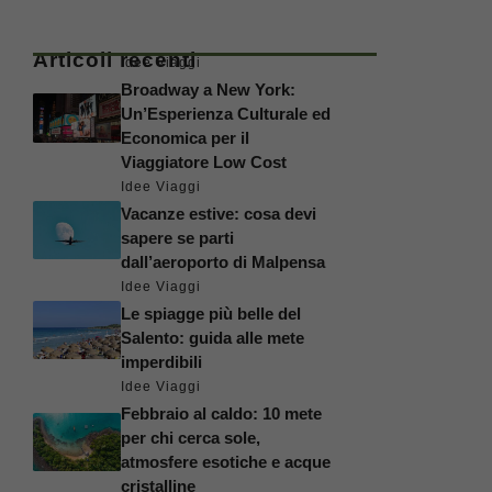
Articoli recenti
Idee Viaggi
Broadway a New York:
Un’Esperienza Culturale ed
Economica per il
Viaggiatore Low Cost
Idee Viaggi
Vacanze estive: cosa devi
sapere se parti
dall’aeroporto di Malpensa
Idee Viaggi
Le spiagge più belle del
Salento: guida alle mete
imperdibili
Idee Viaggi
Febbraio al caldo: 10 mete
per chi cerca sole,
atmosfere esotiche e acque
cristalline