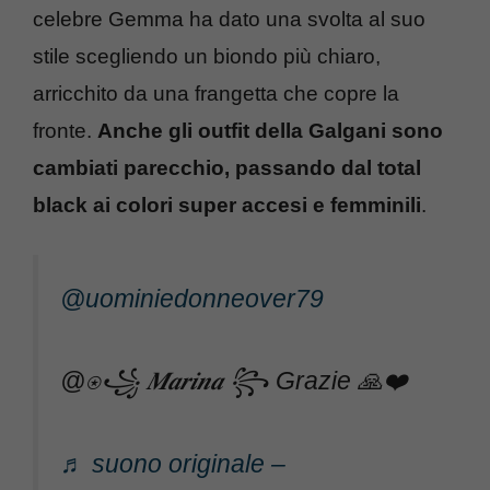
celebre Gemma ha dato una svolta al suo
stile scegliendo un biondo più chiaro,
arricchito da una frangetta che copre la
fronte.
Anche gli outfit della Galgani sono
cambiati parecchio, passando dal total
black ai colori super accesi e femminili
.
@uominiedonneover79
@⍟꧁ 𝑴𝒂𝒓𝒊𝒏𝒂 ꧂ Grazie 🙏❤️
♬ suono originale –