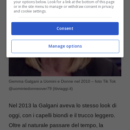
your options below. Look for a link at the bottom of this page
or in the site menu to manage or withdraw consent in privacy
and cookie settings.
Consent
Manage options
Gemma Galgani a Uomini e Donne nel 2010 – foto Tik Tok
@uominiedonneover79 (ttiviaggi.it)
Nel 2013 la Galgani aveva lo stesso look di
oggi, con i capelli biondi e il trucco leggero.
Oltre al naturale passare del tempo, la