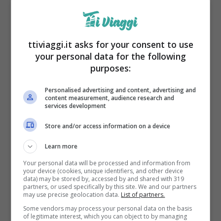
e, per la precisione, su Tik Tok. A
condividerle è stato un account fan di
Uomini
ttiviaggi.it asks for your consent to use
e Donne
, noto come @uominiedonneover79.
your personal data for the following
Qui si vede la Galgani ai tempi delle sue
purposes:
prime puntate a Canale 5, nell’anno 2010.
A
Personalised advertising and content, advertising and
distanza di 13 anni la dama è diventata
content measurement, audience research and
services development
una veterana di Uomini e Donne,
Store and/or access information on a device
amatissima dal pubblico italiano e spesso
criticata
dalle altre dame del parterre
Learn more
femminile (e non solo).
Your personal data will be processed and information from
your device (cookies, unique identifiers, and other device
data) may be stored by, accessed by and shared with 319
partners, or used specifically by this site. We and our partners
may use precise geolocation data.
List of partners.
Some vendors may process your personal data on the basis
of legitimate interest, which you can object to by managing