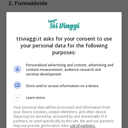
2. Formaldeide
ttiviaggi.it asks for your consent to use
your personal data for the following
purposes:
Personalised advertising and content, advertising and
content measurement, audience research and
services development
Store and/or access information on a device
La formaldeide viene
utilizzata come
Learn more
conservante
in molti prodotti per capelli.
Your personal data will be processed and information from
your device (cookies, unique identifiers, and other device
Quando viene utilizzata
in piccole quantità
data) may be stored by, accessed by and shared with 319
partners, or used specifically by this site. We and our partners
è considerata
sicura
, ma è fondamentale
may use precise geolocation data.
List of partners.