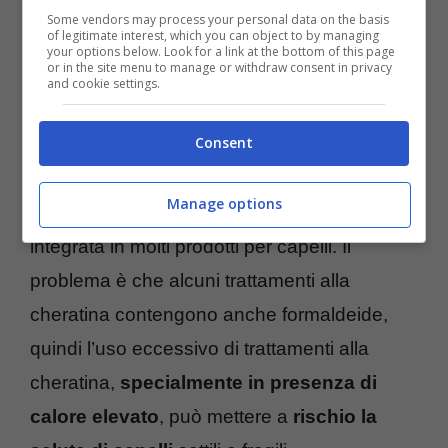
conoscere i
rischi per la salute
, inclusi i
Some vendors may process your personal data on the basis
of legitimate interest, which you can object to by managing
your options below. Look for a link at the bottom of this page
rischi di cancro.
or in the site menu to manage or withdraw consent in privacy
and cookie settings.
3. Cheratina
Consent
La cheratina è uno dei
componenti
Manage options
principali dei capelli
, e per questo viene
integrata in molti prodotti per capelli. Il
problema è che alcuni trattamenti alla
cheratina contengono anche formaldeide,
quindi l’uso eccessivo di trattamenti alla
cheratina,
specialmente in presenza di
calore elevato
, può mettere a
rischio la