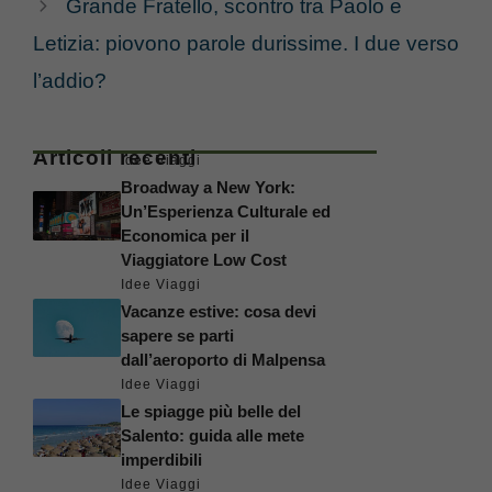
Grande Fratello, scontro tra Paolo e
Letizia: piovono parole durissime. I due verso
l’addio?
Articoli recenti
Idee Viaggi
Broadway a New York:
Un’Esperienza Culturale ed
Economica per il
Viaggiatore Low Cost
Idee Viaggi
Vacanze estive: cosa devi
sapere se parti
dall’aeroporto di Malpensa
Idee Viaggi
Le spiagge più belle del
Salento: guida alle mete
imperdibili
Idee Viaggi