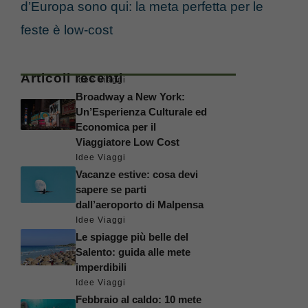
d’Europa sono qui: la meta perfetta per le
feste è low-cost
Articoli recenti
Idee Viaggi
Broadway a New York:
Un’Esperienza Culturale ed
Economica per il
Viaggiatore Low Cost
Idee Viaggi
Vacanze estive: cosa devi
sapere se parti
dall’aeroporto di Malpensa
Idee Viaggi
Le spiagge più belle del
Salento: guida alle mete
imperdibili
Idee Viaggi
Febbraio al caldo: 10 mete