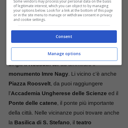
Some vendors may process your personal data on the basis
of legitimate interest, which you can object to by managing
your options below. Look for a link at the bottom of this page
or in the site menu to manage or withdraw consent in privacy
and cookie settings.
Il secondo giorno puoi dedicarlo ad altri
Consent
monumenti e attività affascinanti, tra cui
Manage options
visitare il
maestoso Parlamento.
Dopodiché
dirigiti a
Kossuth ter
ad ammirare il
monumento Imre Nagy
. Li vicino c’è anche
Piazza Roosvelt
, da puoi raggiungere
l’
Accademia Ungherese delle Scienze
ed il
Ponte delle catene
, il ponte più importante
della città. Nelle vicinanze puoi trovare anche
la
Basilica di S. Stefano
, il
teatro