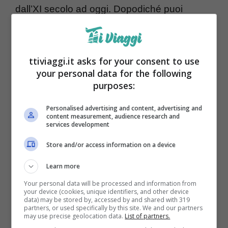
dall’XI secolo ad oggi. Dopodiché puoi
proseguire
lungo Tarnok Utca
ed ammirare
palazzi, la
Chiesa di Matyas
, il
Bastione dei
ttiviaggi.it asks for your consent to use
Pescatori
. Questa prima intensa giornata
your personal data for the following
puoi concluderla
passeggiando lungo il
purposes:
Danubio.
Personalised advertising and content, advertising and
content measurement, audience research and
services development
Secondo giorno a Pest
Store and/or access information on a device
Learn more
Your personal data will be processed and information from
your device (cookies, unique identifiers, and other device
data) may be stored by, accessed by and shared with 319
partners, or used specifically by this site. We and our partners
may use precise geolocation data.
List of partners.