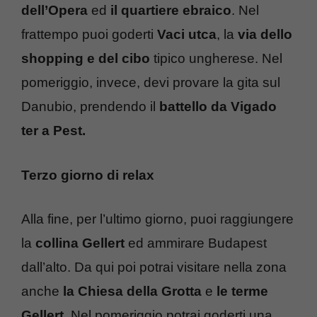
dell’Opera
ed
il quartiere ebraico
. Nel
frattempo puoi goderti
Vaci utca
, la
via dello
shopping
e del cibo
tipico ungherese. Nel
pomeriggio, invece, devi provare la gita sul
Danubio, prendendo il
battello da
Vigado
ter a Pest.
Terzo giorno di relax
Alla fine, per l’ultimo giorno, puoi raggiungere
la
collina Gellert
ed ammirare Budapest
dall’alto. Da qui poi potrai visitare nella zona
anche
la Chiesa della Grotta
e
le terme
Gellert
. Nel pomeriggio potrai goderti una