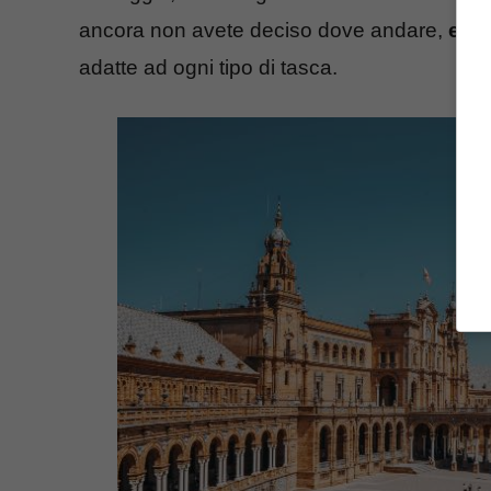
ancora non avete deciso dove andare,
ecco
adatte ad ogni tipo di tasca.