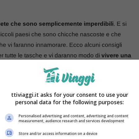
ete che sono semplicemente imperdibili
. E si
i piccoli paesi che sono chicche nascoste e che
 che vi faranno innamorare. Ecco alcuni consigli
per tutte le tasche e vi daranno modo di
vivere una
 2024: vivrete una vacanza da
ttiviaggi.it asks for your consent to use your
personal data for the following purposes:
gramma
per la primavera del 2024
potrebbe
Personalised advertising and content, advertising and content
measurement, audience research and services development
iare anche diverse decine di euro sul costo di voli
Store and/or access information on a device
 sogno senza dover spendere un capitale. Se