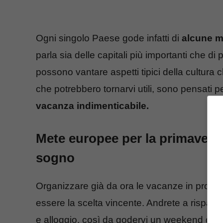
Ogni singolo Paese gode infatti di
alcune m
parla sia delle capitali più importanti che d
possono vantare aspetti tipici della cultura
che potrebbero tornarvi utili, sono pensati 
vacanza indimenticabile.
Mete europee per la primavera
sogno
Organizzare già da ora le vacanze in pro
essere la scelta vincente. Andrete a risparm
e alloggio, così da godervi un weekend da