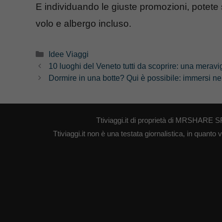
E individuando le giuste promozioni, pote
volo e albergo incluso.
Categorie
Idee Viaggi
10 luoghi del Veneto tutti da scoprire: una meravigl
Dormire in una botte? Qui è possibile: immersi n
Ttiviaggi.it di proprietà di MRSHARE S
Ttiviaggi.it non è una testata giornalistica, in quant