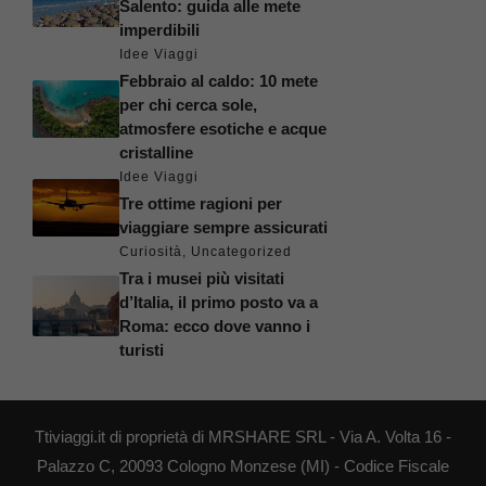
Salento: guida alle mete
imperdibili
Idee Viaggi
Febbraio al caldo: 10 mete
per chi cerca sole,
atmosfere esotiche e acque
cristalline
Idee Viaggi
Tre ottime ragioni per
viaggiare sempre assicurati
Curiosità
,
Uncategorized
Tra i musei più visitati
d’Italia, il primo posto va a
Roma: ecco dove vanno i
turisti
Ttiviaggi.it di proprietà di MRSHARE SRL - Via A. Volta 16 -
Palazzo C, 20093 Cologno Monzese (MI) - Codice Fiscale