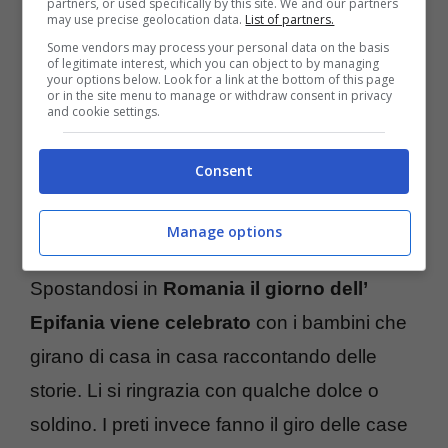
partners, or used specifically by this site. We and our partners
may use precise geolocation data.
List of partners.
Some vendors may process your personal data on the basis
of legitimate interest, which you can object to by managing
your options below. Look for a link at the bottom of this page
or in the site menu to manage or withdraw consent in privacy
and cookie settings.
Consent
In Francia si usa mangiare il dolce la Galette des Rois –
Manage options
ttiviaggi.it
Spostandosi in
Romania il giorno dell’
Epifania viene celebrato
con i bambini che
girano di casa in casa raccontando delle
storie. Li si ringrazia con qualche dolce o
soldino. I preti invece fanno il giro delle case