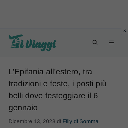
Vai
al
Menu
contenuto
L’Epifania all’estero, tra
tradizioni e feste, i posti più
belli dove festeggiare il 6
gennaio
Dicembre 13, 2023
di
Filly di Somma