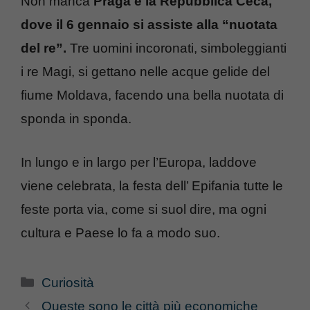
Non manca
Praga e la Repubblica Ceca,
dove il 6 gennaio si assiste alla “nuotata
del re”.
Tre uomini incoronati, simboleggianti
i re Magi, si gettano nelle acque gelide del
fiume Moldava, facendo una bella nuotata di
sponda in sponda.
In lungo e in largo per l’Europa, laddove
viene celebrata, la festa dell’ Epifania tutte le
feste porta via, come si suol dire, ma ogni
cultura e Paese lo fa a modo suo.
Categorie
Curiosità
Queste sono le città più economiche