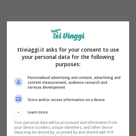
In
Francia, la notte dell’ Epifania viene
celebrata mangiando un dolce molto
speciale, “la galette des rois”
al cui interno
ttiviaggi.it asks for your consent to use
your personal data for the following
si trova una fava. A chi spetta la fetta con la
purposes:
fava sarà nominato re o regina. Viene
Personalised advertising and content, advertising and
sempre lasciata una fetta per una persona
content measurement, audience research and
services development
povera in caso si dovesse presentare alla
porta.
Store and/or access information on a device
Learn more
Your personal data will be processed and information from
your device (cookies, unique identifiers, and other device
data) may be stored by, accessed by and shared with 319