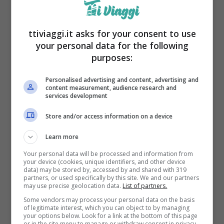
ttiviaggi.it asks for your consent to use
your personal data for the following
purposes:
I 7 cammini meno turistici in Italia (ttiviaggi.it)
Personalised advertising and content, advertising and
content measurement, audience research and
services development
Store and/or access information on a device
Learn more
Your personal data will be processed and information from
your device (cookies, unique identifiers, and other device
data) may be stored by, accessed by and shared with 319
partners, or used specifically by this site. We and our partners
may use precise geolocation data.
List of partners.
Some vendors may process your personal data on the basis
of legitimate interest, which you can object to by managing
your options below. Look for a link at the bottom of this page
Un altro percorso incredibile è
il Cammino
or in the site menu to manage or withdraw consent in privacy