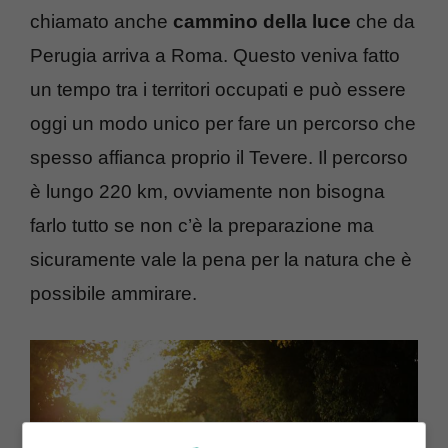
chiamato anche
cammino della luce
che da
Perugia arriva a Roma. Questo veniva fatto
un tempo tra i territori occupati e può essere
oggi un modo unico per fare un percorso che
spesso affianca proprio il Tevere. Il percorso
è lungo 220 km, ovviamente non bisogna
farlo tutto se non c’è la preparazione ma
sicuramente vale la pena per la natura che è
possibile ammirare.