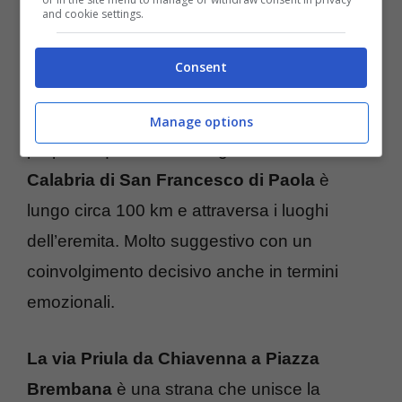
and cookie settings.
delle Pievi in Carnia
che si svolge
attraverso luoghi CAI, il percorso totale è di
Consent
280 km e si può fare solo a piedi, non in bici.
È nato come un cammino spirituale e si ispira
Manage options
proprio a quello di Santiago.
Il Cammino in
Calabria di San Francesco di Paola
è
lungo circa 100 km e attraversa i luoghi
dell’eremita. Molto suggestivo con un
coinvolgimento decisivo anche in termini
emozionali.
La via Priula da Chiavenna a Piazza
Brembana
è una strana che unisce la