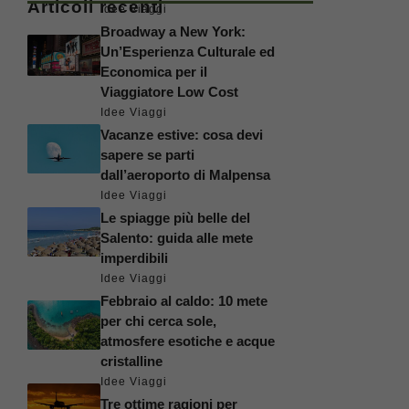
Articoli recenti
Idee Viaggi
Broadway a New York:
Un’Esperienza Culturale ed
Economica per il
Viaggiatore Low Cost
Idee Viaggi
Vacanze estive: cosa devi
sapere se parti
dall’aeroporto di Malpensa
Idee Viaggi
Le spiagge più belle del
Salento: guida alle mete
imperdibili
Idee Viaggi
Febbraio al caldo: 10 mete
per chi cerca sole,
atmosfere esotiche e acque
cristalline
Idee Viaggi
Tre ottime ragioni per