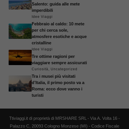
Salento: guida alle mete
imperdibili
Idee Viaggi
Febbraio al caldo: 10 mete
per chi cerca sole,
atmosfere esotiche e acque
cristalline
Idee Viaggi
Tre ottime ragioni per
viaggiare sempre assicurati
Curiosità
,
Uncategorized
Tra i musei più visitati
d’Italia, il primo posto va a
Roma: ecco dove vanno i
turisti
Ttiviaggi.it di proprietà di MRSHARE SRL - Via A. Volta 16 -
Palazzo C, 20093 Cologno Monzese (MI) - Codice Fiscale