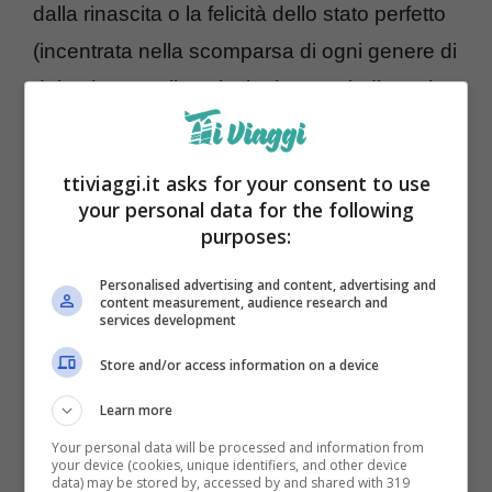
dalla rinascita o la felicità dello stato perfetto
(incentrata nella scomparsa di ogni genere di
dolore). Ma nella psicologia sta a indicare la
scomparsa della tensione derivante da ogni
tipo di stimolo esterno.
ttiviaggi.it asks for your consent to use
your personal data for the following
Un viaggio ricco di passione
purposes:
Personalised advertising and content, advertising and
content measurement, audience research and
services development
Store and/or access information on a device
Learn more
Your personal data will be processed and information from
your device (cookies, unique identifiers, and other device
data) may be stored by, accessed by and shared with 319