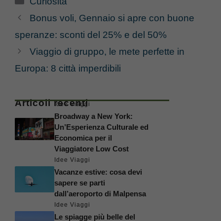
Curiosità
Bonus voli, Gennaio si apre con buone
speranze: sconti del 25% e del 50%
Viaggio di gruppo, le mete perfette in
Europa: 8 città imperdibili
Articoli recenti
Idee Viaggi
Broadway a New York:
Un’Esperienza Culturale ed
Economica per il
Viaggiatore Low Cost
Idee Viaggi
Vacanze estive: cosa devi
sapere se parti
dall’aeroporto di Malpensa
Idee Viaggi
Le spiagge più belle del