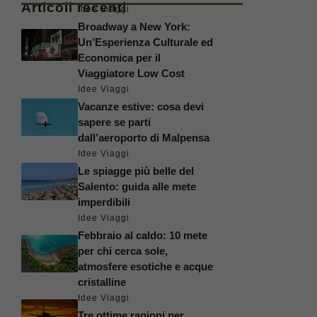
Articoli recenti
Idee Viaggi
Broadway a New York:
Un’Esperienza Culturale ed
Economica per il
Viaggiatore Low Cost
Idee Viaggi
Vacanze estive: cosa devi
sapere se parti
dall’aeroporto di Malpensa
Idee Viaggi
Le spiagge più belle del
Salento: guida alle mete
imperdibili
Idee Viaggi
Febbraio al caldo: 10 mete
per chi cerca sole,
atmosfere esotiche e acque
cristalline
Idee Viaggi
Tre ottime ragioni per