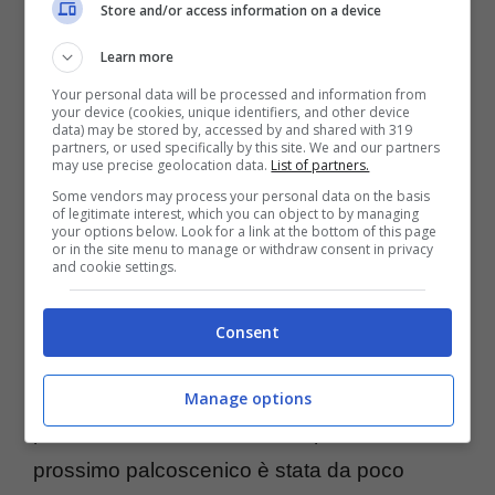
Store and/or access information on a device
Learn more
Your personal data will be processed and information from
your device (cookies, unique identifiers, and other device
data) may be stored by, accessed by and shared with 319
A occuparsi del progetto sono stati
partners, or used specifically by this site. We and our partners
may use precise geolocation data.
List of partners.
Geatano e Maria Chiara Castelli
, padre e
Some vendors may process your personal data on the basis
figlia di professione scenografi e con una
of legitimate interest, which you can object to by managing
your options below. Look for a link at the bottom of this page
lunga esperienza alle spalle. Gaetano
or in the site menu to manage or withdraw consent in privacy
and cookie settings.
Castelli ha già curato la progettazione del
palco in ben 21 edizioni del Festival di
Consent
Sanremo, mentre sua figlia Maria Chiara
raggiungerà quota 10 con quello del
Manage options
prossimo anno. Ebbene, una prima foto del
prossimo palcoscenico è stata da poco