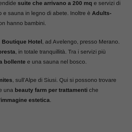
lendide
suite che arrivano a 200 mq
e servizi di
e sauna in legno di abete. Inoltre è
Adults-
 non hanno bambini.
 Boutique Hotel
, ad Avelengo, presso Merano.
oresta
, in totale tranquillità. Tra i servizi più
a bollente
e una sauna nel bosco.
mites
, sull’Alpe di Siusi. Qui si possono trovare
 e una
beauty farm per trattamenti
che
l’immagine estetica
.