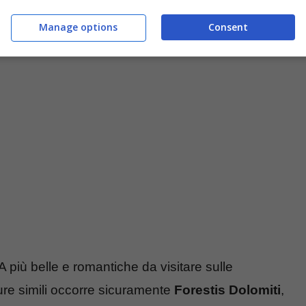
Manage options
Consent
gelo (TtiViaggi.it)
A più belle e romantiche da visitare sulle
ure simili occorre sicuramente
Forestis Dolomiti
,