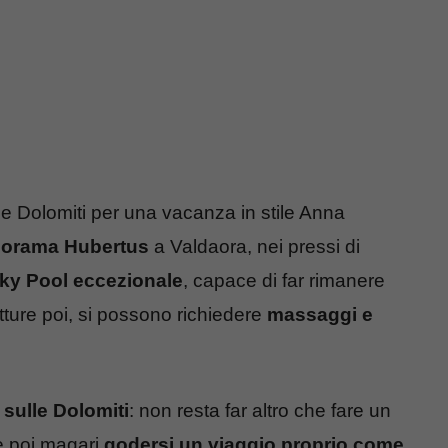
lle Dolomiti per una vacanza in stile Anna
norama Hubertus
a Valdaora, nei pressi di
ky Pool eccezionale
, capace di far rimanere
tture poi, si possono richiedere
massaggi e
 sulle Dolomiti
: non resta far altro che fare un
 e poi magari
godersi un viaggio proprio come