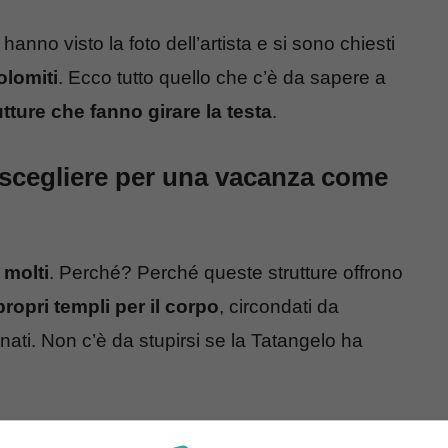
anno visto la foto dell’artista e si sono chiesti
olomiti
. Ecco tutto quello che c’è da sapere a
utture che fanno girare la testa
.
 scegliere per una vacanza come
 molti
. Perché? Perché queste strutture offrono
propri templi per il corpo
, circondati da
ati. Non c’è da stupirsi se la Tatangelo ha