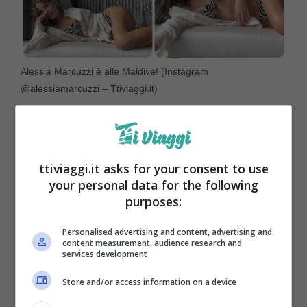
Alessia Marcuzzi è alle Maldive! (Instagram
@alessiamarcuzzi – Ttiviaggi.it)
ttiviaggi.it asks for your consent to use
your personal data for the following
purposes:
Personalised advertising and content, advertising and
content measurement, audience research and
services development
Store and/or access information on a device
Alessia ha deciso di trascorrere il