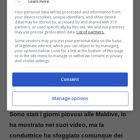
Learn more
Capodanno alle Maldive, insieme alla
Your personal data will be processed and information from
your device (cookies, unique identifiers, and other device
figlia Mia, con la quale ha brindato
data) may be stored by, accessed by and shared with 319
partners, or used specifically by this site. We and our partners
all’inizio del 2024.
La Marcuzzi ha deciso di
may use precise geolocation data.
List of partners.
Some vendors may process your personal data on the basis
condividere sui vari i social e in particolare su
of legitimate interest, which you can object to by managing
your options below. Look for a link at the bottom of this page
Instagram, gli outfit che ha sfoggiato per le
or in the site menu to manage or withdraw consent in privacy
and cookie settings.
sue serate. In tantissimi sono rimasti di
stucco dinanzi alle foto che la ritraggono
Consent
meravigliosa godersi la vacanza in
compagnia della piccola.
Manage options
Sono stati i giorni piovosi alle Maldive, lo
ha mostrato nei suoi video, ma la
conduttrice ha sfoggiato comunque dei