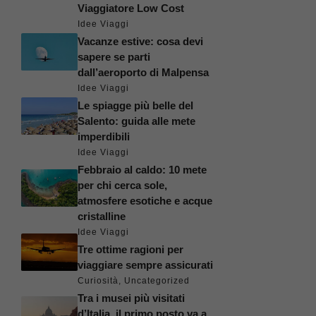
Viaggiatore Low Cost
Idee Viaggi
Vacanze estive: cosa devi
sapere se parti
dall’aeroporto di Malpensa
Idee Viaggi
Le spiagge più belle del
Salento: guida alle mete
imperdibili
Idee Viaggi
Febbraio al caldo: 10 mete
per chi cerca sole,
atmosfere esotiche e acque
cristalline
Idee Viaggi
Tre ottime ragioni per
viaggiare sempre assicurati
Curiosità
,
Uncategorized
Tra i musei più visitati
d’Italia, il primo posto va a