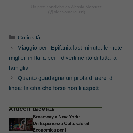
Un post condiviso da Alessia Marcuzzi
(@alessiamarcuzzi)
Categorie
Curiosità
Viaggio per l’Epifania last minute, le mete
migliori in Italia per il divertimento di tutta la
famiglia
Quanto guadagna un pilota di aerei di
linea: la cifra che forse non ti aspetti
Articoli recenti
Idee Viaggi
Broadway a New York:
Un’Esperienza Culturale ed
Economica per il