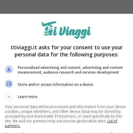
ttiviaggi.it asks for your consent to use your
personal data for the following purposes:
perta di
due capitali europee affascinant
i.
Personalised advertising and content, advertising and content
ittà
ricca di storia e cultura,
con monumenti
measurement, audience research and services development
herese e il Ponte delle Catene.
Bucarest,
la
Store and/or access information on a device
a e vivace,
con attrazioni come il Palazzo del
Learn more
rco Cismigiu.
Your personal data will be processed and information from your device
(cookies, unique identifiers, and other device data) may be stored by,
accessed by and shared with 319 partners, or used specifically by this
site. We and our partners may use precise geolocation data.
List of
partners.