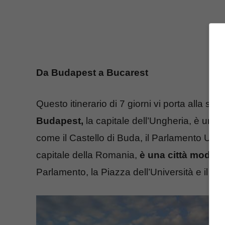
Da Budapest a Bucarest
Questo itinerario di 7 giorni vi porta alla sco
Budapest,
la capitale dell’Ungheria, è una c
come il Castello di Buda, il Parlamento Ung
capitale della Romania,
è una città modern
Parlamento, la Piazza dell’Università e il Pa