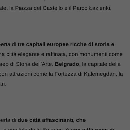
e, la Piazza del Castello e il Parco Łazienki.
perta di
tre capitali europee ricche di storia e
è una città elegante e raffinata, con monumenti come
eo di Storia dell’Arte.
Belgrado,
la capitale della
on attrazioni come la Fortezza di Kalemegdan, la
an.
perta di
due città affascinanti, che
,
la capitale della Bulgaria,
è una città ricca di