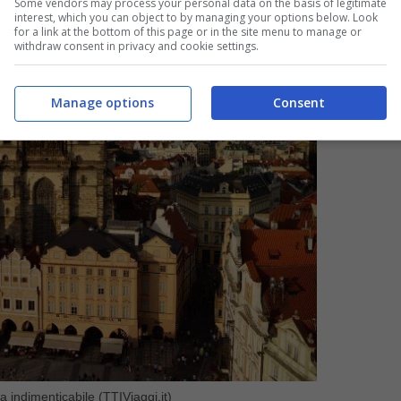
Some vendors may process your personal data on the basis of legitimate
interest, which you can object to by managing your options below. Look
for a link at the bottom of this page or in the site menu to manage or
withdraw consent in privacy and cookie settings.
Manage options
Consent
a indimenticabile (TTIViaggi.it)