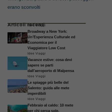
erano sconvolti
Articoli recenti
Idee Viaggi
Broadway a New York:
Un’Esperienza Culturale ed
Economica per il
Viaggiatore Low Cost
Idee Viaggi
Vacanze estive: cosa devi
sapere se parti
dall’aeroporto di Malpensa
Idee Viaggi
Le spiagge più belle del
Salento: guida alle mete
imperdibili
Idee Viaggi
Febbraio al caldo: 10 mete
per chi cerca sole,