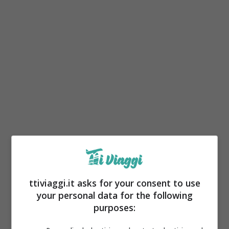
È evidente che la presenza di un animale
domestico è una realtà diffusa nelle famiglie
ttiviaggi.it asks for your consent to use
italiane, soprattutto tra coloro che hanno
your personal data for the following
purposes:
meno di 60 anni. Tuttavia, per molti,
sostenere le spese veterinarie può diventare