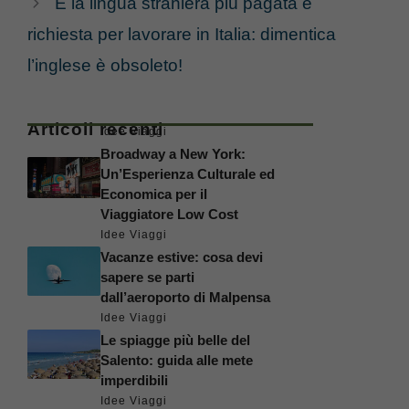
È la lingua straniera più pagata e
richiesta per lavorare in Italia: dimentica
l’inglese è obsoleto!
Articoli recenti
Idee Viaggi
Broadway a New York:
Un’Esperienza Culturale ed
Economica per il
Viaggiatore Low Cost
Idee Viaggi
Vacanze estive: cosa devi
sapere se parti
dall’aeroporto di Malpensa
Idee Viaggi
Le spiagge più belle del
Salento: guida alle mete
imperdibili
Idee Viaggi