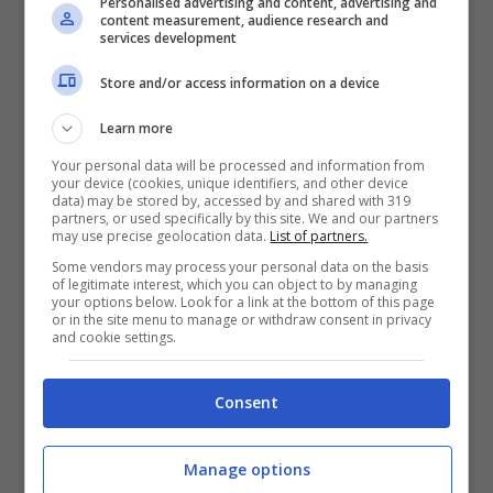
Personalised advertising and content, advertising and
content measurement, audience research and
un peso finanziario significativo. Il bonus mira
services development
a facilitare questo carico, fornendo un
aiuto
Store and/or access information on a device
finanziario
per le cure, i farmaci e le
Learn more
eventuali operazioni chirurgiche veterinarie
Your personal data will be processed and information from
necessarie.
your device (cookies, unique identifiers, and other device
data) may be stored by, accessed by and shared with 319
partners, or used specifically by this site. We and our partners
may use precise geolocation data.
List of partners.
Some vendors may process your personal data on the basis
of legitimate interest, which you can object to by managing
your options below. Look for a link at the bottom of this page
or in the site menu to manage or withdraw consent in privacy
and cookie settings.
Consent
Manage options