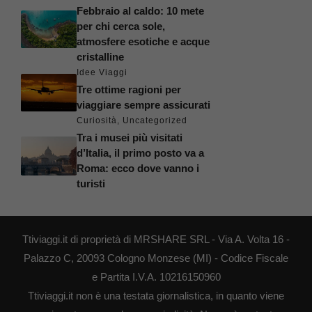
Febbraio al caldo: 10 mete
per chi cerca sole,
atmosfere esotiche e acque
cristalline
Idee Viaggi
Tre ottime ragioni per
viaggiare sempre assicurati
Curiosità
,
Uncategorized
Tra i musei più visitati
d’Italia, il primo posto va a
Roma: ecco dove vanno i
turisti
Ttiviaggi.it di proprietà di MRSHARE SRL - Via A. Volta 16 -
Palazzo C, 20093 Cologno Monzese (MI) - Codice Fiscale
e Partita I.V.A. 10216150960
Ttiviaggi.it non è una testata giornalistica, in quanto viene