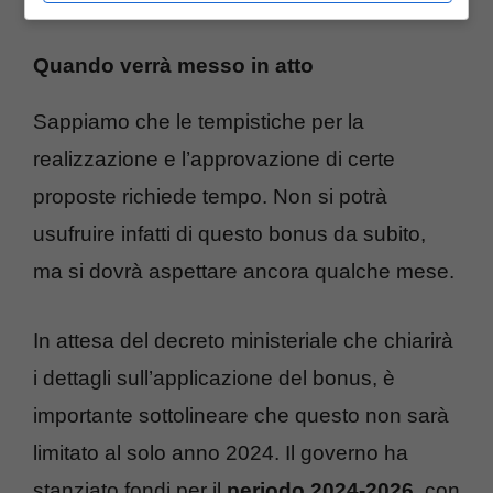
ragazza con i gatti – ttiviaggi.it
Quando verrà messo in atto
Sappiamo che le tempistiche per la
realizzazione e l’approvazione di certe
proposte richiede tempo. Non si potrà
usufruire infatti di questo bonus da subito,
ma si dovrà aspettare ancora qualche mese.
In attesa del decreto ministeriale che chiarirà
i dettagli sull’applicazione del bonus, è
importante sottolineare che questo non sarà
limitato al solo anno 2024. Il governo ha
stanziato fondi per il
periodo 2024-2026
, con