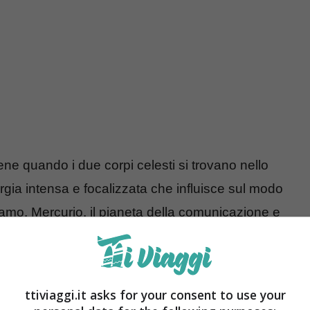
ne quando i due corpi celesti si trovano nello
gia intensa e focalizzata che influisce sul modo
amo. Mercurio, il pianeta della comunicazione e
Sole, simbolo di vitalità e consapevolezza,
ntale e creativa.
ttiviaggi.it asks for your consent to use your
bilità di iniziare nuovi progetti
, di esprimere