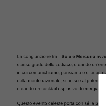
La congiunzione tra il
Sole e Mercurio
avvie
stesso grado dello zodiaco, creando un’ener
in cui comunichiamo, pensiamo e ci esprimi
della mente razionale, si unisce al potente 
creando un cocktail esplosivo di energia me
Questo evento celeste porta con sé la
possi