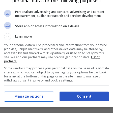
personal data for the following purposes:
n chiarezza e determinazione. È un momento
Personalised advertising and content, advertising and content
, per mettere in discussione le nostre convinzioni
measurement, audience research and services development
io e fiducia.
Store and/or access information on a device
Learn more
one: cambiano totalmente vita
Your personal data will be processed and information from your device
(cookies, unique identifiers, and other device data) may be stored by,
accessed by and shared with 319 partners, or used specifically by this
site. We and our partners may use precise geolocation data.
List of
partners.
Some vendors may process your personal data on the basis of legitimate
interest, which you can object to by managing your options below. Look
for a link at the bottom of this page or in the site menu to manage or
withdraw consent in privacy and cookie settings.
Manage options
Consent