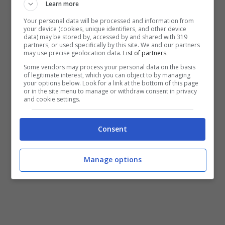
Learn more
correttamente questi sacchetti, generalmente
Your personal data will be processed and information from
contrassegnati con simboli e indicazioni sulla
your device (cookies, unique identifiers, and other device
data) may be stored by, accessed by and shared with 319
loro composizione. Smaltirli correttamente
partners, or used specifically by this site. We and our partners
may use precise geolocation data.
List of partners.
implica il rispetto di alcune linee guida
Some vendors may process your personal data on the basis
of legitimate interest, which you can object to by managing
fondamentali.
your options below. Look for a link at the bottom of this page
or in the site menu to manage or withdraw consent in privacy
and cookie settings.
Come non sbagliare
Consent
Manage options