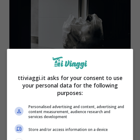
Spazzatura
ttiviaggi.it asks for your consent to use
your personal data for the following
purposes:
I sacchetti utilizzati per trasportare la nostra
frutta e verdura fresca
sono spesso
Personalised advertising and content, advertising and
content measurement, audience research and
realizzati in bioplastica compostabile
, un
services development
materiale progettato per ridurre l’impatto
Store and/or access information on a device
ambientale. È importante identificare