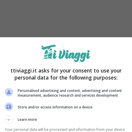
l titolo di
Capitale italiana della Cultura 2022
,
gnato alla vivace e affascinante Procida.
istare questo prestigioso titolo, presentando un
ttiviaggi.it asks for your consent to use your
personal data for the following purposes:
’.
I cinque principi fondamentali su cui si basa
lturalità’, ‘Multidisciplinarità’,
Personalised advertising and content, advertising and content
measurement, audience research and services development
Multi-naturalità’,
elementi che caratterizzano
Store and/or access information on a device
Learn more
Your personal data will be processed and information from your device