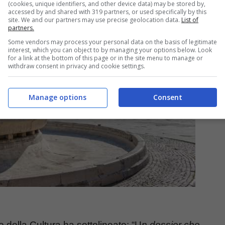
(cookies, unique identifiers, and other device data) may be stored by,
accessed by and shared with 319 partners, or used specifically by this
site. We and our partners may use precise geolocation data.
List of
partners.
Some vendors may process your personal data on the basis of legitimate
interest, which you can object to by managing your options below. Look
for a link at the bottom of this page or in the site menu to manage or
withdraw consent in privacy and cookie settings.
Manage options
Consent
ro della Cultura ha sottolineato: “U
n dossier che