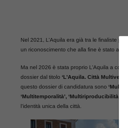
Nel 2021, L’Aquila era già tra le finaliste per i
un riconoscimento che alla fine è stato asse
Ma nel 2026 è stata proprio L’Aquila a conqu
dossier dal titolo
‘L’Aquila. Città Multiverso
questo dossier di candidatura sono
‘Multicu
‘Multitemporalità’, ‘Multiriproducibilità’ e ‘
l’identità unica della città.