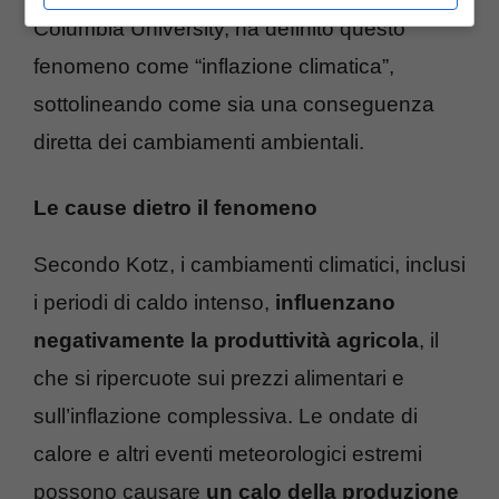
Columbia University, ha definito questo
fenomeno come “inflazione climatica”,
sottolineando come sia una conseguenza
diretta dei cambiamenti ambientali.
Le cause dietro il fenomeno
Secondo Kotz, i cambiamenti climatici, inclusi
i periodi di caldo intenso,
influenzano
negativamente la produttività agricola
, il
che si ripercuote sui prezzi alimentari e
sull’inflazione complessiva. Le ondate di
calore e altri eventi meteorologici estremi
possono causare
un calo della produzione