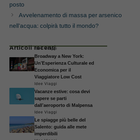
posto
Avvelenamento di massa per arsenico
nell’acqua: colpirà tutto il mondo?
Articoli recenti
Idee Viaggi
Broadway a New York:
Un’Esperienza Culturale ed
Economica per il
Viaggiatore Low Cost
Idee Viaggi
Vacanze estive: cosa devi
sapere se parti
dall’aeroporto di Malpensa
Idee Viaggi
Le spiagge più belle del
Salento: guida alle mete
imperdibili