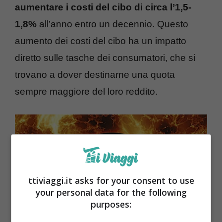
aumentare i costi del cibo di circa l’1,5-
1,8%
all’anno entro un decennio. Questo
aumento dei costi del cibo ha un impatto
diretto sulle tasche dei consumatori, che si
trovano a dover destinarne una quota
sempre maggiore del loro reddito.
ttiviaggi.it asks for your consent to use
your personal data for the following
purposes: