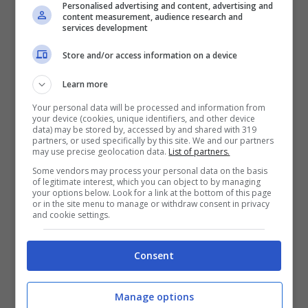
Personalised advertising and content, advertising and
Terra e riscaldamento
content measurement, audience research and
services development
Store and/or access information on a device
Learn more
Your personal data will be processed and information from
your device (cookies, unique identifiers, and other device
data) may be stored by, accessed by and shared with 319
partners, or used specifically by this site. We and our partners
may use precise geolocation data.
List of partners.
Some vendors may process your personal data on the basis
of legitimate interest, which you can object to by managing
your options below. Look for a link at the bottom of this page
or in the site menu to manage or withdraw consent in privacy
and cookie settings.
Inoltre,
l’inflazione complessiva
è prevista
aumentare di circa lo 0,8-0,9% entro il 2035 a
Consent
causa dei cambiamenti climatici.
Gernot
Manage options
Wagner
, economista climatico della