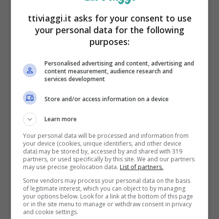
ttiviaggi.it asks for your consent to use
your personal data for the following
purposes:
Personalised advertising and content, advertising and
content measurement, audience research and
services development
Store and/or access information on a device
Learn more
svalbard – ttiviaggi.it
Your personal data will be processed and information from
your device (cookies, unique identifiers, and other device
data) may be stored by, accessed by and shared with 319
Quali saranno le conseguenze?
partners, or used specifically by this site. We and our partners
may use precise geolocation data.
List of partners.
Le conseguenze sul clima europeo derivanti
Some vendors may process your personal data on the basis
of legitimate interest, which you can object to by managing
your options below. Look for a link at the bottom of this page
dalla formazione della nuova isola sono
or in the site menu to manage or withdraw consent in privacy
and cookie settings.
diverse. Uno degli aspetti più significativi