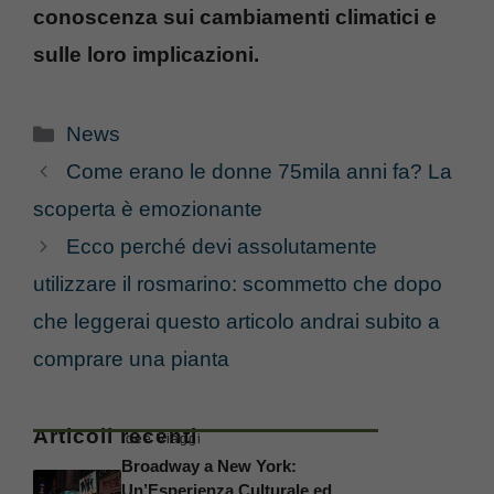
conoscenza sui cambiamenti climatici e
sulle loro implicazioni.
Categorie
News
Come erano le donne 75mila anni fa? La
scoperta è emozionante
Ecco perché devi assolutamente
utilizzare il rosmarino: scommetto che dopo
che leggerai questo articolo andrai subito a
comprare una pianta
Articoli recenti
Idee Viaggi
Broadway a New York:
Un’Esperienza Culturale ed