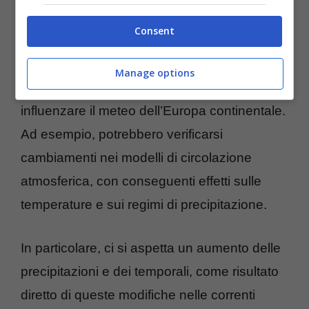
riguarda i
cambiamenti nelle correnti
Consent
marine
. La presenza dell’isola potrebbe
alterare il flusso delle correnti marine nella
Manage options
regione, il che potrebbe a sua volta
influenzare il meteo dell’Europa continentale.
Ad esempio, potrebbero verificarsi
cambiamenti nei modelli di circolazione
atmosferica, con conseguenti effetti sulle
temperature e sui regimi di precipitazione.
In particolare, ci si aspetta un aumento delle
precipitazioni e dei temporali, come risultato
diretto di queste modifiche nelle correnti