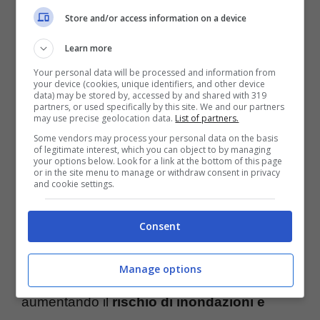
ancoraggio, le zone più delicate del
Store and/or access information on a device
Thwaites.
Questo processo minaccia la
Learn more
stabilità dell’intero ghiacciaio, con
Your personal data will be processed and information from
potenziali ripercussioni catastrofiche per
your device (cookies, unique identifiers, and other device
data) may be stored by, accessed by and shared with 319
il pianeta
. Il Thwaites è enorme:
la sua
partners, or used specifically by this site. We and our partners
may use precise geolocation data.
List of partners.
superficie supera quella della Grecia
.
Some vendors may process your personal data on the basis
of legitimate interest, which you can object to by managing
Attualmente, è responsabile del 4%
your options below. Look for a link at the bottom of this page
or in the site menu to manage or withdraw consent in privacy
dell’innalzamento globale del livello del mare,
and cookie settings.
ma il suo scioglimento completo potrebbe
Consent
portare a un aumento di oltre 60 centimetri
del livello marino. Questo incremento
Manage options
avrebbe effetti devastanti sulle coste,
aumentando il
rischio di inondazioni e