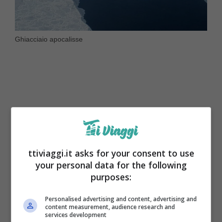
Ghiacciaio apocalisse
ttiviaggi.it asks for your consent to use
your personal data for the following
purposes:
La presenza di acqua marina più calda sotto
Personalised advertising and content, advertising and
content measurement, audience research and
il ghiacciaio accelera la fusione nei punti di
services development