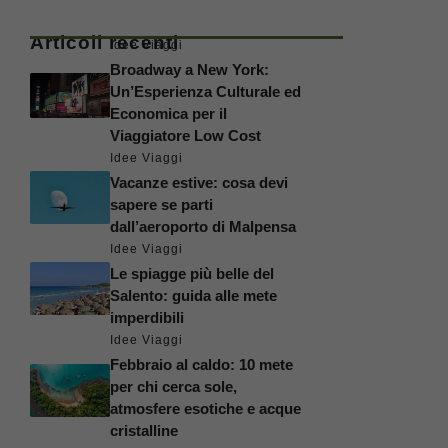
Articoli recenti
Idee Viaggi
Broadway a New York:
Un’Esperienza Culturale ed
Economica per il
Viaggiatore Low Cost
Idee Viaggi
Vacanze estive: cosa devi
sapere se parti
dall’aeroporto di Malpensa
Idee Viaggi
Le spiagge più belle del
Salento: guida alle mete
imperdibili
Idee Viaggi
Febbraio al caldo: 10 mete
per chi cerca sole,
atmosfere esotiche e acque
cristalline