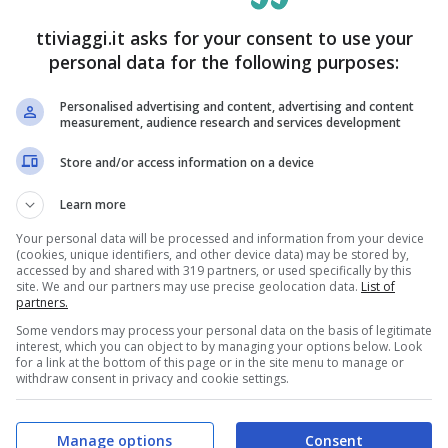
azioni di lusso. Un’idea rivoluzionaria che ancora
ttiviaggi.it asks for your consent to use your
e ceramiche, sono stati utilizzati anche materiali di
personal data for the following purposes:
 case, poi sono diventate vere e proprie
Personalised advertising and content, advertising and content
measurement, audience research and services development
Store and/or access information on a device
Learn more
Your personal data will be processed and information from your device
(cookies, unique identifiers, and other device data) may be stored by,
accessed by and shared with 319 partners, or used specifically by this
site. We and our partners may use precise geolocation data.
List of
partners.
Some vendors may process your personal data on the basis of legitimate
interest, which you can object to by managing your options below. Look
for a link at the bottom of this page or in the site menu to manage or
withdraw consent in privacy and cookie settings.
Manage options
Consent
el quartiere Landstraße
, ed è facilmente