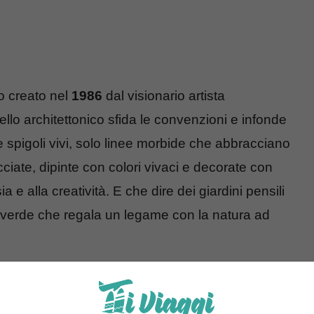
o creato nel
1986
dal visionario artista
ello architettonico sfida le convenzioni e infonde
te spigoli vivi, solo linee morbide che abbracciano
iate, dipinte con colori vivaci e decorate con
 e alla creatività. E che dire dei giardini pensili
 verde che regala un legame con la natura ad
tura potesse influenzare il benessere delle
ueste case per offrire un rifugio accogliente e