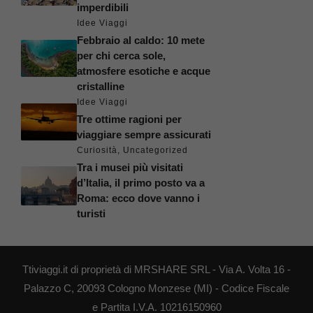
imperdibili
Idee Viaggi
Febbraio al caldo: 10 mete
per chi cerca sole,
atmosfere esotiche e acque
cristalline
Idee Viaggi
Tre ottime ragioni per
viaggiare sempre assicurati
Curiosità
,
Uncategorized
Tra i musei più visitati
d’Italia, il primo posto va a
Roma: ecco dove vanno i
turisti
Ttiviaggi.it di proprietà di MRSHARE SRL - Via A. Volta 16 -
Palazzo C, 20093 Cologno Monzese (MI) - Codice Fiscale
e Partita I.V.A. 10216150960