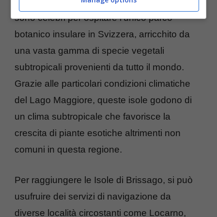
suggestivo scenario del
Lago Maggiore
,
sono celebri per ospitare l’unico parco
botanico insulare in Svizzera, arricchito da
una vasta gamma di specie vegetali
subtropicali provenienti da tutto il mondo.
Grazie alle particolari condizioni climatiche
del Lago Maggiore, queste isole godono di
un clima subtropicale che favorisce la
crescita di piante esotiche altrimenti non
comuni in questa regione.
Per raggiungere le Isole di Brissago, si può
usufruire dei servizi di navigazione da
diverse località circostanti come Locarno,