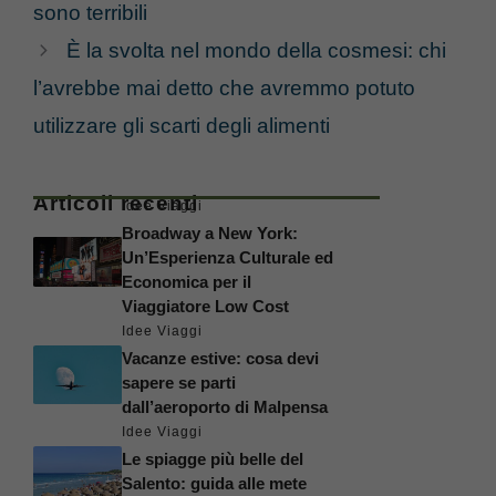
sono terribili
È la svolta nel mondo della cosmesi: chi
l’avrebbe mai detto che avremmo potuto
utilizzare gli scarti degli alimenti
Articoli recenti
Idee Viaggi
Broadway a New York:
Un’Esperienza Culturale ed
Economica per il
Viaggiatore Low Cost
Idee Viaggi
Vacanze estive: cosa devi
sapere se parti
dall’aeroporto di Malpensa
Idee Viaggi
Le spiagge più belle del
Salento: guida alle mete