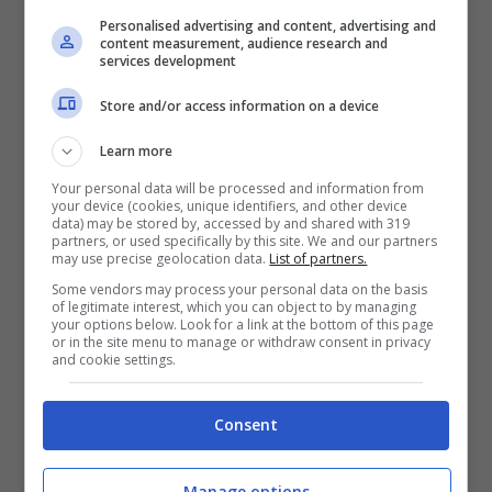
Personalised advertising and content, advertising and
content measurement, audience research and
Isole di Brissago – foto fonte: ticinotopten.ch
services development
Store and/or access information on a device
Un’oasi nel cuore del Lago Maggiore
Learn more
Your personal data will be processed and information from
your device (cookies, unique identifiers, and other device
data) may be stored by, accessed by and shared with 319
partners, or used specifically by this site. We and our partners
may use precise geolocation data.
List of partners.
Some vendors may process your personal data on the basis
of legitimate interest, which you can object to by managing
your options below. Look for a link at the bottom of this page
or in the site menu to manage or withdraw consent in privacy
and cookie settings.
Consent
Le
due Isole di Brissago
, immerse nel
Manage options