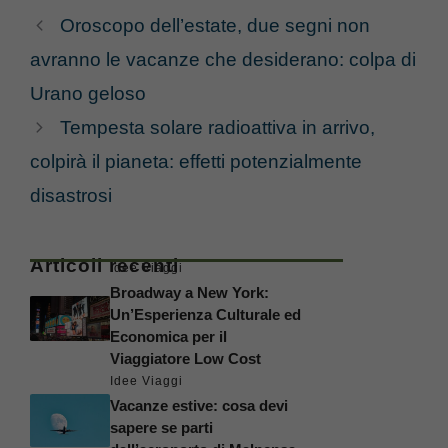
Oroscopo dell’estate, due segni non
avranno le vacanze che desiderano: colpa di
Urano geloso
Tempesta solare radioattiva in arrivo,
colpirà il pianeta: effetti potenzialmente
disastrosi
Articoli recenti
Idee Viaggi
Broadway a New York:
Un’Esperienza Culturale ed
Economica per il
Viaggiatore Low Cost
Idee Viaggi
Vacanze estive: cosa devi
sapere se parti