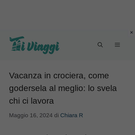
Vai
al
Menu
contenuto
Vacanza in crociera, come
godersela al meglio: lo svela
chi ci lavora
Maggio 16, 2024
di
Chiara R