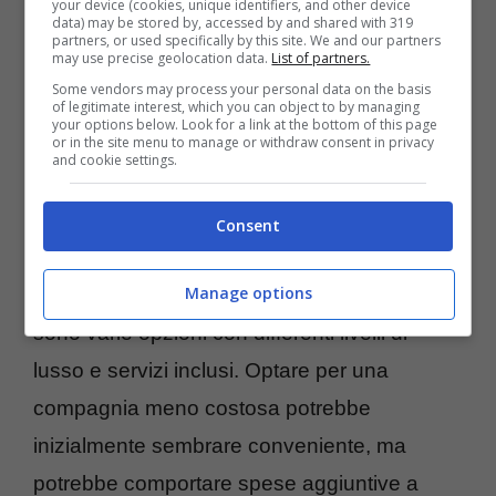
your device (cookies, unique identifiers, and other device
data) may be stored by, accessed by and shared with 319
partners, or used specifically by this site. We and our partners
may use precise geolocation data.
List of partners.
Some vendors may process your personal data on the basis
of legitimate interest, which you can object to by managing
your options below. Look for a link at the bottom of this page
or in the site menu to manage or withdraw consent in privacy
and cookie settings.
Un altro aspetto da considerare è
la
gestione delle spese
. Lucy consiglia di
Consent
valutare attentamente la compagnia di
Manage options
crociera scelta, tenendo presente che ci
sono varie opzioni con differenti livelli di
lusso e servizi inclusi. Optare per una
compagnia meno costosa potrebbe
inizialmente sembrare conveniente, ma
potrebbe comportare spese aggiuntive a