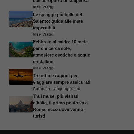
dall’aeroporto di Malpensa
Idee Viaggi
Le spiagge più belle del
Salento: guida alle mete
imperdibili
Idee Viaggi
Febbraio al caldo: 10 mete
per chi cerca sole,
atmosfere esotiche e acque
cristalline
Idee Viaggi
Tre ottime ragioni per
viaggiare sempre assicurati
Curiosità
,
Uncategorized
Tra i musei più visitati
d’Italia, il primo posto va a
Roma: ecco dove vanno i
turisti