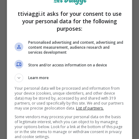
ttiviaggi.it asks for your consent to use
your personal data for the following
purposes:
Personalised advertising and content, advertising and
content measurement, audience research and
services development
Store and/or access information on a device
Learn more
sardegna – ttiviaggi.it
Your personal data will be processed and information from
your device (cookies, unique identifiers, and other device
data) may be stored by, accessed by and shared with 319
Una regione dal gusto e fascino autentico
partners, or used specifically by this site. We and our partners
may use precise geolocation data.
List of partners.
Some vendors may process your personal data on the basis
Immagina di gustare una squisita
pasta al
of legitimate interest, which you can object to by managing
your options below. Look for a link at the bottom of this page
tonno rosso a Carloforte,
di assaggiare le
or in the site menu to manage or withdraw consent in privacy
and cookie settings.