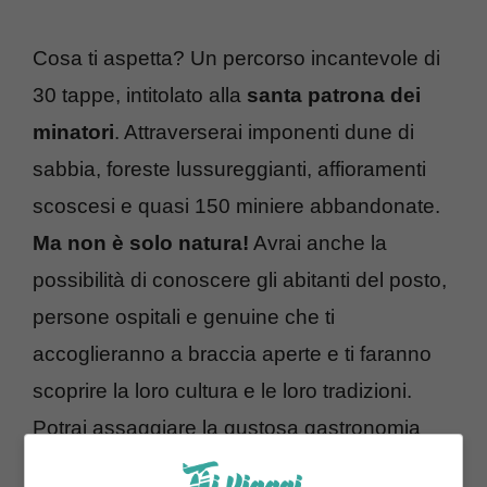
Cosa ti aspetta? Un percorso incantevole di
30 tappe, intitolato alla
santa patrona dei
minatori
. Attraverserai imponenti dune di
sabbia, foreste lussureggianti, affioramenti
scoscesi e quasi 150 miniere abbandonate.
Ma non è solo natura!
Avrai anche la
possibilità di conoscere gli abitanti del posto,
persone ospitali e genuine che ti
accoglieranno a braccia aperte e ti faranno
scoprire la loro cultura e le loro tradizioni.
Potrai assaggiare la gustosa gastronomia
sarda, ricca di sapori autentici e genuini.