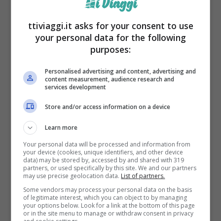
ttiviaggi.it asks for your consent to use
your personal data for the following
purposes:
Università a Milano
Personalised advertising and content, advertising and
Roma ha registrato un miglioramento
content measurement, audience research and
services development
significativo
, arrivando al 54° posto. Questo
Store and/or access information on a device
progresso riflette un aumento delle
Learn more
opportunità per gli studenti e una miglior
Your personal data will be processed and information from
qualità della vita nella capitale. Nonostante
your device (cookies, unique identifiers, and other device
data) may be stored by, accessed by and shared with 319
una lieve flessione,
Torino mantiene una
partners, or used specifically by this site. We and our partners
may use precise geolocation data.
List of partners.
posizione rispettabile al 68° posto
,
Some vendors may process your personal data on the basis
continuando a essere una destinazione di
of legitimate interest, which you can object to by managing
your options below. Look for a link at the bottom of this page
studio attraente.
or in the site menu to manage or withdraw consent in privacy