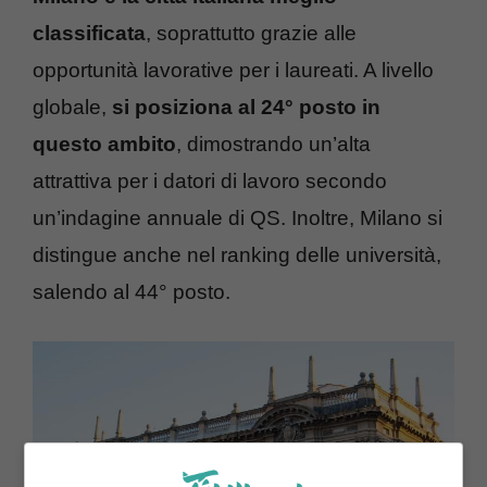
classificata
, soprattutto grazie alle
opportunità lavorative per i laureati. A livello
globale,
si posiziona al 24° posto in
questo ambito
, dimostrando un’alta
attrattiva per i datori di lavoro secondo
un’indagine annuale di QS. Inoltre, Milano si
distingue anche nel ranking delle università,
salendo al 44° posto.