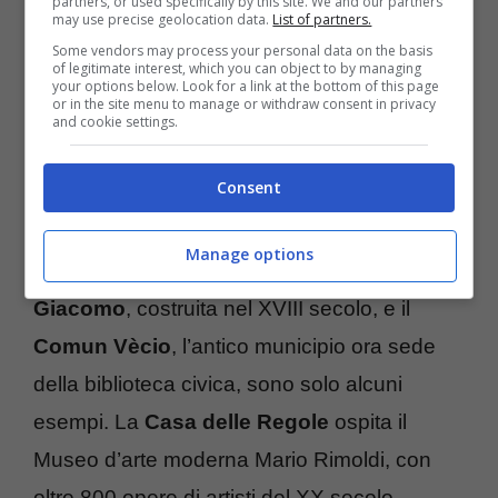
partners, or used specifically by this site. We and our partners
may use precise geolocation data.
List of partners.
Some vendors may process your personal data on the basis
of legitimate interest, which you can object to by managing
your options below. Look for a link at the bottom of this page
or in the site menu to manage or withdraw consent in privacy
and cookie settings.
Consent
Passeggiando per il
centro storico di
Cortina
, si incontrano numerosi tesori
Manage options
culturali. La
Basilica dei Santi Filippo
e
Giacomo
, costruita nel XVIII secolo, e il
Comun Vècio
, l’antico municipio ora sede
della biblioteca civica, sono solo alcuni
esempi. La
Casa delle Regole
ospita il
Museo d’arte moderna Mario Rimoldi, con
oltre 800 opere di artisti del XX secolo.