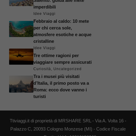
Salento: guida alle mete
imperdibili
Idee Viaggi
Febbraio al caldo: 10 mete
per chi cerca sole,
atmosfere esotiche e acque
cristalline
Idee Viaggi
Tre ottime ragioni per
viaggiare sempre assicurati
Curiosità
,
Uncategorized
Tra i musei più visitati
d’Italia, il primo posto va a
Roma: ecco dove vanno i
turisti
Ttiviaggi.it di proprietà di MRSHARE SRL - Via A. Volta 16 -
Palazzo C, 20093 Cologno Monzese (MI) - Codice Fiscale