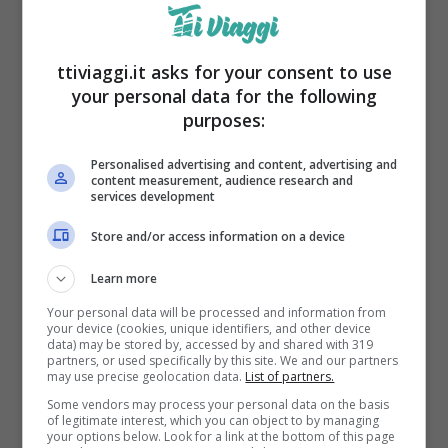
ttiviaggi.it asks for your consent to use
your personal data for the following
purposes:
Il
Dr. Jun Ebersole del McWane Science
Center
ha spiegato che questi denti sono
Personalised advertising and content, advertising and
content measurement, audience research and
services development
stati ritrovati in varie parti del mondo, il che
solleva molte domande sulla diffusione di
Store and/or access information on a device
questa specie. Secondo le ricostruzioni, il
Learn more
Palaeohypotodus bizzocoi visse circa 65
Your personal data will be processed and information from
your device (cookies, unique identifiers, and other device
milioni di anni fa, durante il Paleocene.
data) may be stored by, accessed by and shared with 319
partners, or used specifically by this site. We and our partners
may use precise geolocation data.
List of partners.
Il commento degli scienziati
Some vendors may process your personal data on the basis
of legitimate interest, which you can object to by managing
your options below. Look for a link at the bottom of this page
Ma che cos’è esattamente un