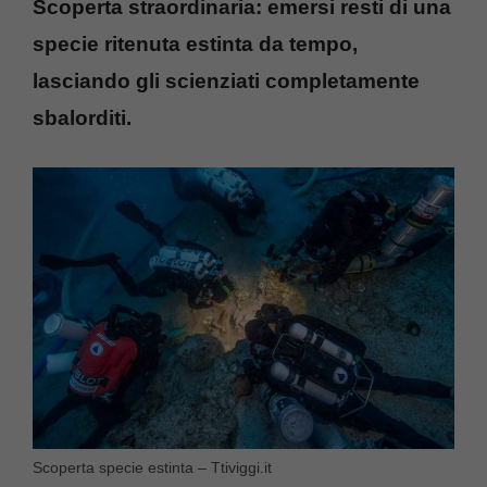
Scoperta straordinaria: emersi resti di una
specie ritenuta estinta da tempo,
lasciando gli scienziati completamente
sbalorditi.
Scoperta specie estinta – Ttiviggi.it