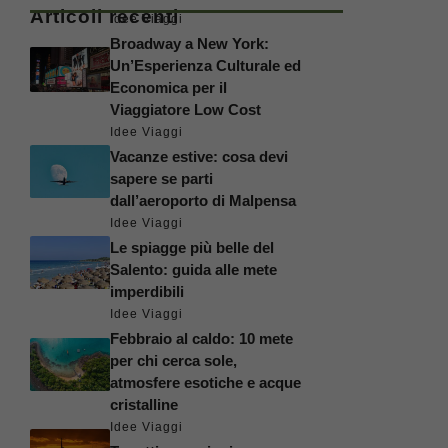
Articoli recenti
Idee Viaggi
Broadway a New York:
Un’Esperienza Culturale ed
Economica per il
Viaggiatore Low Cost
Idee Viaggi
Vacanze estive: cosa devi
sapere se parti
dall’aeroporto di Malpensa
Idee Viaggi
Le spiagge più belle del
Salento: guida alle mete
imperdibili
Idee Viaggi
Febbraio al caldo: 10 mete
per chi cerca sole,
atmosfere esotiche e acque
cristalline
Idee Viaggi