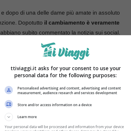
 e dopo di una delle dame più amate in assoluto
enzione. Dopotutto
il cambiamento è veramente
 abbiano subito commentato la notizia sui social.
e Donne stravolge il look
ttiviaggi.it asks for your consent to use your
 programma di Maria De Filippi. Ha avuto ampio
personal data for the following purposes:
 nel corso della sua permanenza, come ad esempio
i uscire dal programma con Alessandro
Personalised advertising and content, advertising and content
measurement, audience research and services development
.
Store and/or access information on a device
Learn more
Your personal data will be processed and information from your device