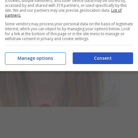
(cookies, unique identifiers, and other device data) may be stored by,
accessed by and shared with 319 partners, or used specifically by this
site. We and our partners may use precise geolocation data.
List of
partners.
Some vendors may process your personal data on the basis of legitimate
interest, which you can object to by managing your options below. Look
for a link at the bottom of this page or in the site menu to manage or
withdraw consent in privacy and cookie settings.
Manage options
Consent