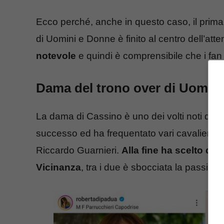
Ecco perché, anche in questo caso, il prima
di Uomini e Donne è finito al centro dell’att
notevole
e quindi è comprensibile che i fan
Dama del trono over di Uomini 
La dama di Cassino è uno dei volti noti del
successo ed ha frequentato vari cavalieri
Riccardo Guarnieri.
Alla fine ha scelto d
Vicinanza
, tra i due è sbocciata la passione