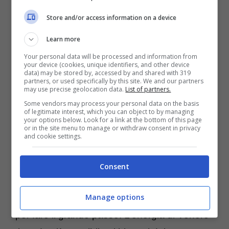
Store and/or access information on a device
Learn more
Quest’estate,
Venere sorride
Your personal data will be processed and information from
your device (cookies, unique identifiers, and other device
particolarmente ai segni dell’Ariete e del
data) may be stored by, accessed by and shared with 319
partners, or used specifically by this site. We and our partners
Leone
, promettendo loro un periodo di
may use precise geolocation data.
List of partners.
grande intensità emotiva e romantica.
Some vendors may process your personal data on the basis
of legitimate interest, which you can object to by managing
your options below. Look for a link at the bottom of this page
or in the site menu to manage or withdraw consent in privacy
Ariete (21 marzo – 19 aprile)
and cookie settings.
Per gli Arieti, noti per la loro passionalità e
intraprendenza, Venere porta un’onda di
Consent
tenerezza e comprensione. Se hai una
relazione stabile, questo è il momento ideale
Manage options
per fare il grande passo. L’energia di Venere