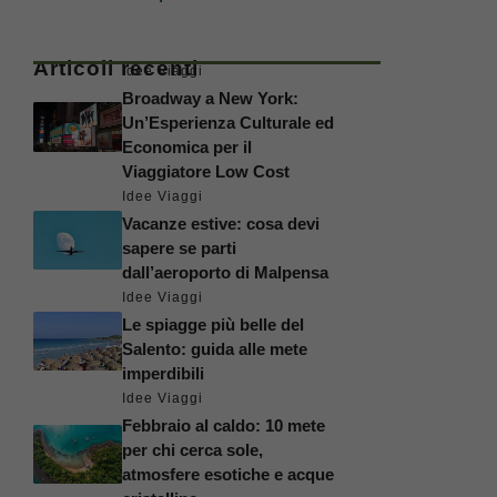
Articoli recenti
Idee Viaggi
Broadway a New York:
Un’Esperienza Culturale ed
Economica per il
Viaggiatore Low Cost
Idee Viaggi
Vacanze estive: cosa devi
sapere se parti
dall’aeroporto di Malpensa
Idee Viaggi
Le spiagge più belle del
Salento: guida alle mete
imperdibili
Idee Viaggi
Febbraio al caldo: 10 mete
per chi cerca sole,
atmosfere esotiche e acque