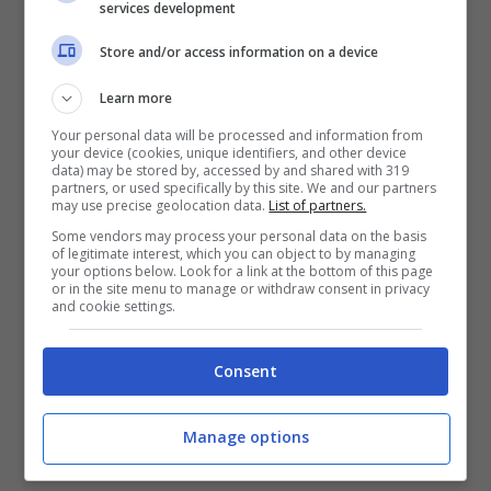
montagna, laghi e località termali e città
services development
d’arte e cultura.
Store and/or access information on a device
Learn more
Your personal data will be processed and information from
your device (cookies, unique identifiers, and other device
data) may be stored by, accessed by and shared with 319
partners, or used specifically by this site. We and our partners
may use precise geolocation data.
List of partners.
Some vendors may process your personal data on the basis
of legitimate interest, which you can object to by managing
your options below. Look for a link at the bottom of this page
or in the site menu to manage or withdraw consent in privacy
and cookie settings.
Consent
Mare tra le mete più gettonate
Manage options