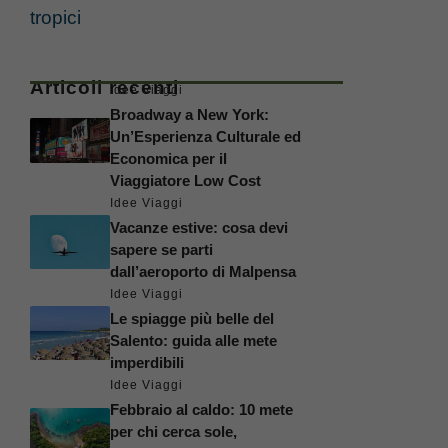
tropici
Articoli recenti
Idee Viaggi
Broadway a New York:
Un’Esperienza Culturale ed
Economica per il
Viaggiatore Low Cost
Idee Viaggi
Vacanze estive: cosa devi
sapere se parti
dall’aeroporto di Malpensa
Idee Viaggi
Le spiagge più belle del
Salento: guida alle mete
imperdibili
Idee Viaggi
Febbraio al caldo: 10 mete
per chi cerca sole,