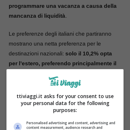
programmare una vacanza a causa della
mancanza di liquidità
.
Le preferenze degli italiani che partiranno
mostrano una netta preferenza per le
destinazioni nazionali:
solo il 10,2% opta
per l’estero, preferendo principalmente il
mare vicino all’Italia
, le grandi capitali
europee e le crociere. Tra le regioni italiane
più popolari ci sono Toscana, Emilia-
ttiviaggi.it asks for your consent to use
your personal data for the following
Romagna, Sicilia, Puglia, Campania, Trentino
purposes:
Alto Adige e Sardegna. Il mare rimane la
destinazione più scelta, seguito da
Personalised advertising and content, advertising and
content measurement, audience research and