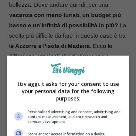
bellezza. Dove andare quindi, per una
vacanza con meno turisti, un budget più
basso e un’infinità di possibilità in più?
La
scelta più difficile da fare in questo caso è tra
le Azzorre e l’isola di Madeira
. Ecco le
differenze principali che ti aiuteranno a
scegliere.
ttiviaggi.it asks for your consent to use
Le differenze tra le due destinazioni
your personal data for the following
purposes:
Personalised advertising and content, advertising and
content measurement, audience research and
services development
Store and/or access information on a device