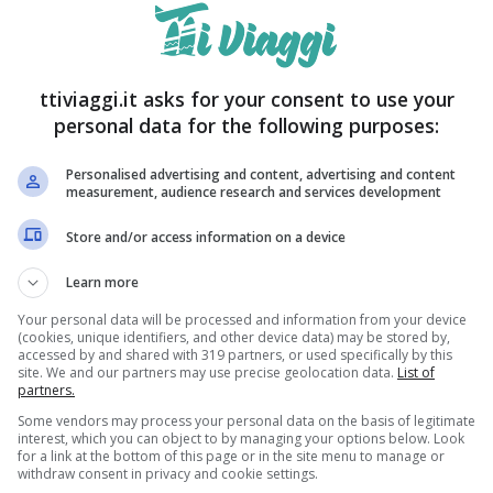
e per assicurarsi che tutte le cimici presenti
festare la casa. Questa raccomandazione è stata
ttiviaggi.it asks for your consent to use your
dove il medico spiega dettagliatamente il processo.
personal data for the following purposes:
Personalised advertising and content, advertising and content
measurement, audience research and services development
Store and/or access information on a device
Learn more
Your personal data will be processed and information from your device
(cookies, unique identifiers, and other device data) may be stored by,
accessed by and shared with 319 partners, or used specifically by this
site. We and our partners may use precise geolocation data.
List of
partners.
Some vendors may process your personal data on the basis of legitimate
interest, which you can object to by managing your options below. Look
for a link at the bottom of this page or in the site menu to manage or
withdraw consent in privacy and cookie settings.