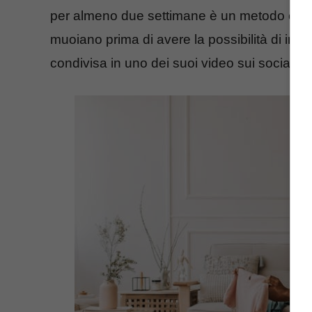
per almeno due settimane è un metodo efficac
muoiano prima di avere la possibilità di in
condivisa in uno dei suoi video sui social, 