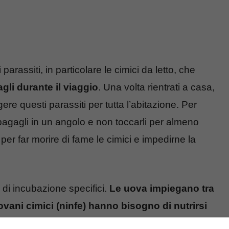
parassiti, in particolare le cimici da letto, che
gli durante il viaggio
. Una volta rientrati a casa,
rgere questi parassiti per tutta l’abitazione. Per
 bagagli in un angolo e non toccarli per almeno
er far morire di fame le cimici e impedirne la
 di incubazione specifici.
Le uova impiegano tra
giovani cimici (ninfe) hanno bisogno di nutrirsi
rescere. Secondo Singh, tenere i bagagli chiusi